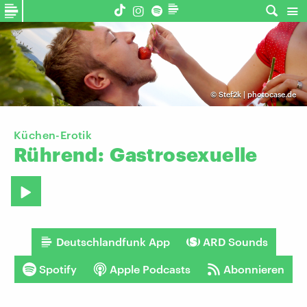
©
Stef2k | photocase.de
Küchen-Erotik
Rührend:
Gastrosexuelle
Deutschlandfunk App
ARD Sounds
Spotify
Apple Podcasts
Abonnieren