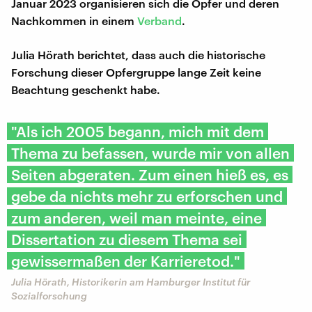
Januar 2023 organisieren sich die Opfer und deren
Nachkommen in einem
Verband
.
Julia Hörath berichtet, dass auch die historische
Forschung dieser Opfergruppe lange Zeit keine
Beachtung geschenkt habe.
"Als ich 2005 begann, mich mit dem
Thema zu befassen, wurde mir von allen
Seiten abgeraten. Zum einen hieß es, es
gebe da nichts mehr zu erforschen und
zum anderen, weil man meinte, eine
Dissertation zu diesem Thema sei
gewissermaßen der Karrieretod."
Julia Hörath, Historikerin am Hamburger Institut für
Sozialforschung