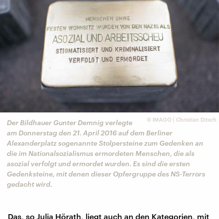
©
IMAGO | Christian Ditsch
Der Bildhauer Gunter Demnig verlegte
am Donnerstag den 21. April 2016 auf dem Berliner
Alexanderplatz sogenannte Stolpersteine zum Gedenken an
die im Nationalsozialismus ermordeten Menschen, die als
asozial verfolgt und ermordet wurden. Es sind die ersten
Gedenksteine, mit denen dieser Opfergruppe des NS-Terrors
gedacht wird.
Das, so Julia Hörath, liegt auch an den Kategorien, mit