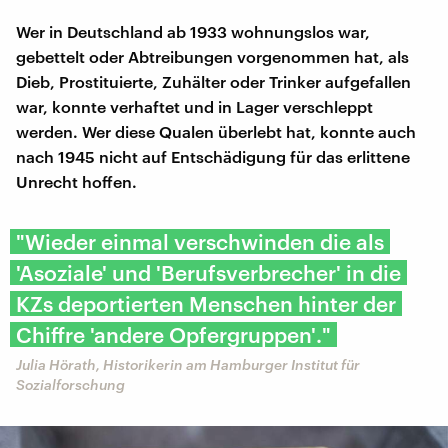
Wer in Deutschland ab 1933 wohnungslos war,
gebettelt oder Abtreibungen vorgenommen hat, als
Dieb, Prostituierte, Zuhälter oder Trinker aufgefallen
war, konnte verhaftet und in Lager verschleppt
werden. Wer diese Qualen überlebt hat, konnte auch
nach 1945 nicht auf Entschädigung für das erlittene
Unrecht hoffen.
"Wieder einmal verschwinden die als
'Asoziale' und 'Berufsverbrecher' in die
KZs deportierten Menschen hinter der
Chiffre 'andere Opfergruppen'."
Julia Hörath, Historikerin am Hamburger Institut für
Sozialforschung