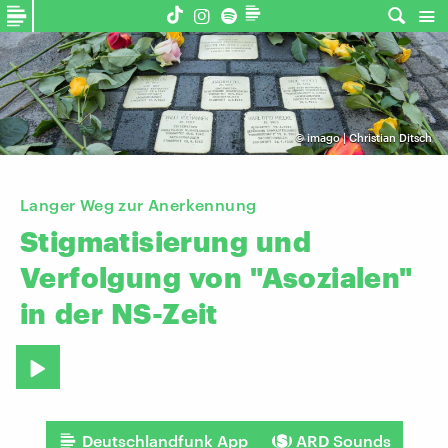
©
imago | Christian Ditsch
Langer Weg zur Anerkennung
Stigmatisierung
und
Verfolgung
von
"Asozialen"
in
der
NS-Zeit
Deutschlandfunk App
ARD Sounds