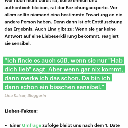
Wer noch nicht bereit ist, sollte ehrlich und
authentisch bleiben, rät der Beziehungsexperte. Vor
allem sollte niemand eine bestimmte Erwartung an die
andere Person haben. Denn dann ist oft Enttäuschung
das Ergebnis. Auch Lina gibt zu: Wenn sie gar keine
Antwort auf eine Liebeserklärung bekommt, reagiert
sie sensibel.
"Ich finde es auch süß, wenn sie nur "Hab
dich lieb" sagt. Aber wenn gar nix kommt,
dann merke ich das schon. Da bin ich
dann schon ein bisschen sensibel."
Lina Kaiser, Bloggerin
Liebes-Fakten:
Einer
Umfrage
zufolge bleibt uns nach dem 1. Date