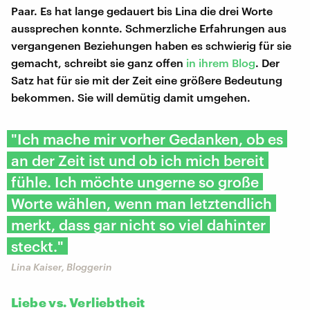
Paar. Es hat lange gedauert bis Lina die drei Worte
aussprechen konnte. Schmerzliche Erfahrungen aus
vergangenen Beziehungen haben es schwierig für sie
gemacht, schreibt sie ganz offen
in ihrem Blog
. Der
Satz hat für sie mit der Zeit eine größere Bedeutung
bekommen. Sie will demütig damit umgehen.
"Ich mache mir vorher Gedanken, ob es
an der Zeit ist und ob ich mich bereit
fühle. Ich möchte ungerne so große
Worte wählen, wenn man letztendlich
merkt, dass gar nicht so viel dahinter
steckt."
Lina Kaiser, Bloggerin
Liebe vs. Verliebtheit