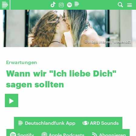
©
imago images / Westend61
Erwartungen
Wann
wir
"Ich
liebe
Dich"
sagen
sollten
Deutschlandfunk App
ARD Sounds
Spotify
Apple Podcasts
Abonnieren