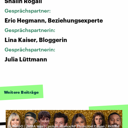
Shalin Rogall
Gesprächspartner:
Eric Hegmann, Beziehungsexperte
Gesprächspartnerin:
Lina Kaiser, Bloggerin
Gesprächspartnerin:
Julia Lüttmann
Weitere Beiträge
©
IMAGO / ZUMA Wire |
,
picture alliance/AP Photo/Joel C Ryan / Richard