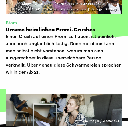
Shotwell/Invision/AP / Faye Sadou/MediaPunch / Boesl / Jordan
Strauss/Invision/AP |
,
Pierre Bamin / unsplash.com |
,
Collage: Dlf Nova
,
Stars
Unsere heimlichen Promi-Crushes
Einen Crush auf einen Promi zu haben, ist peinlich,
aber auch unglaublich lustig. Denn meistens kann
man selbst nicht verstehen, warum man sich
ausgerechnet in diese unerreichbare Person
verknallt. Über genau diese Schwärmereien sprechen
wir in der Ab 21.
©
imago images / Westend61