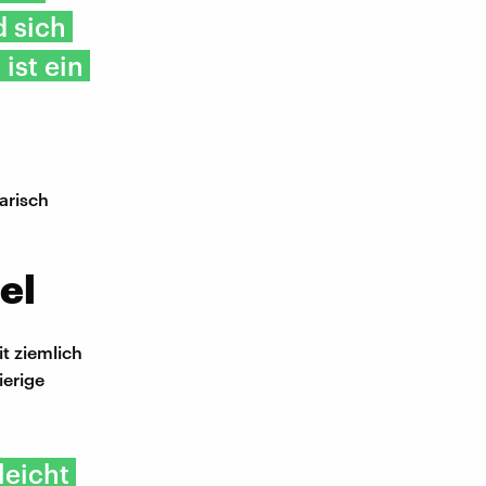
d sich
ist ein
arisch
el
it ziemlich
ierige
leicht