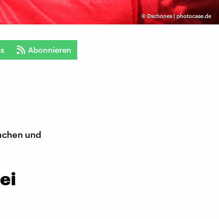
©
Dschones | photocase.de
ts
Abonnieren
emchen und
ei