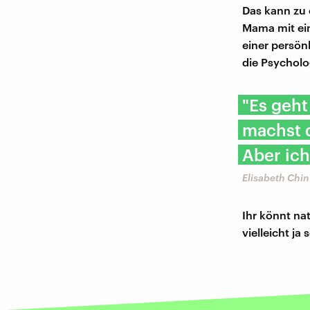
Das kann zu 
Mama mit ein
einer persön
die Psycholo
"Es geht
machst d
Aber ich
Elisabeth Chin
Ihr könnt na
vielleicht j