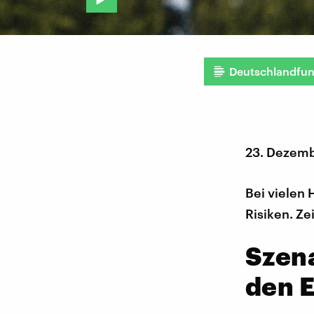
Deutschlandfu
23. Dezem
Bei vielen
Risiken. Ze
Szena
den E