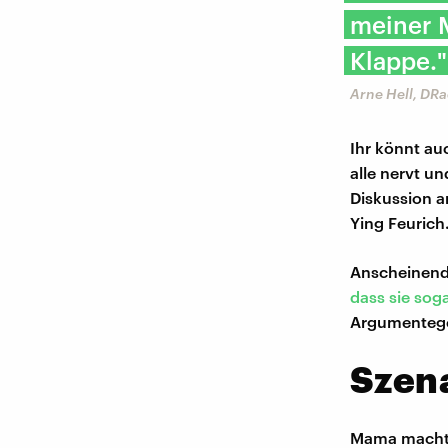
meiner M
Klappe."
Arne Hell, DR
Ihr könnt au
alle nervt u
Diskussion a
Ying Feurich
Anscheinend 
dass sie sog
Argumentege
Szena
Mama macht i