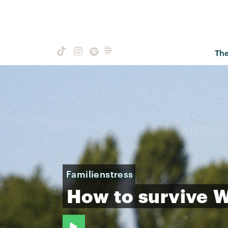
Th
Familienstress
How
to
survive
W