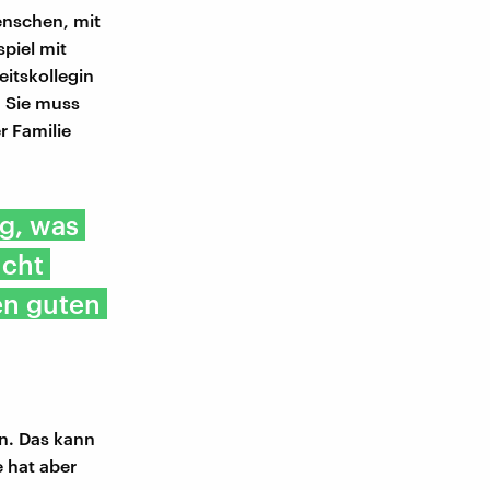
Menschen, mit
spiel mit
eitskollegin
 Sie muss
r Familie
ag, was
icht
en guten
n. Das kann
e hat aber