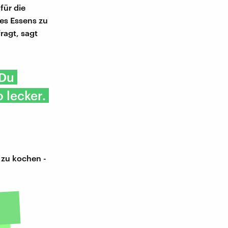
für die
es Essens zu
ragt, sagt
'Du
o lecker.
 zu kochen -
s