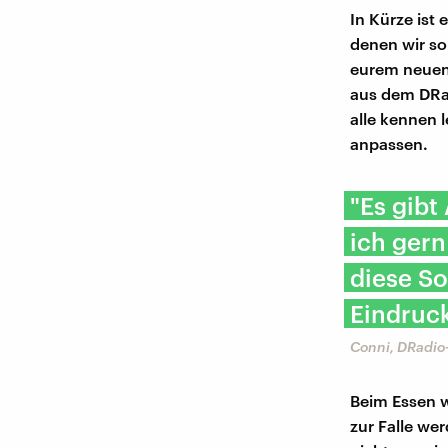
In Kürze ist 
denen wir son
eurem neuen 
aus dem DRad
alle kennen 
anpassen.
"Es gibt
ich gern
diese S
Eindruck
Conni, DRadio
Beim Essen w
zur Falle wer