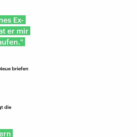
nes Ex-
t er mir
aufen."
Neue briefen
t die
ern