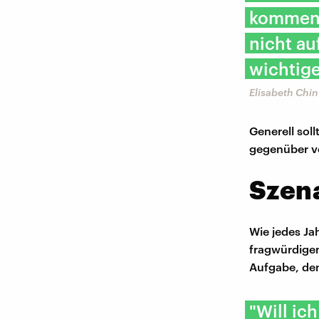
kommen, 
nicht au
wichtige
Elisabeth Chin
Generell sol
gegenüber v
Szena
Wie jedes Ja
fragwürdigen
Aufgabe, de
"Will ic