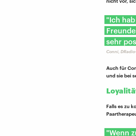
nicht vor, 
"Ich hab
Freundes
sehr pos
Conni, DRadio
Auch für Con
und sie bei 
Loyalitä
Falls es zu 
Paartherapeu
"Wenn z