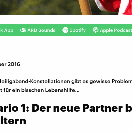
nk App
ARD Sounds
Spotify
Apple Podcas
ber 2016
 Heiligabend-Konstellationen gibt es gewisse Probl
it für ein bisschen Lebenshilfe...
rio 1: Der neue Partner b
ltern