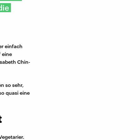
die
r einfach
 eine
isabeth Chin-
n so sehr,
lso quasi eine
t
Vegetarier.