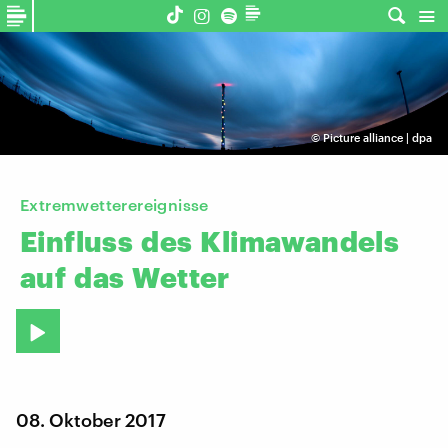
©
Picture alliance | dpa
Extremwetterereignisse
Einfluss
des
Klimawandels
auf
das
Wetter
08. Oktober 2017