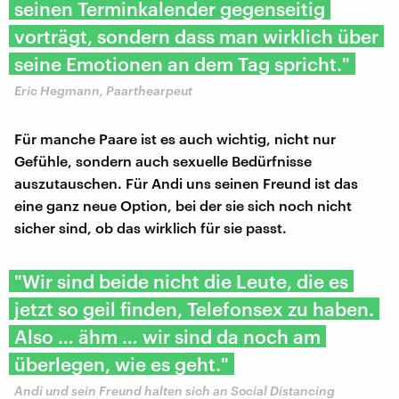
seinen Terminkalender gegenseitig
vorträgt, sondern dass man wirklich über
seine Emotionen an dem Tag spricht."
Eric Hegmann, Paarthearpeut
Für manche Paare ist es auch wichtig, nicht nur
Gefühle, sondern auch sexuelle Bedürfnisse
auszutauschen. Für Andi uns seinen Freund ist das
eine ganz neue Option, bei der sie sich noch nicht
sicher sind, ob das wirklich für sie passt.
"Wir sind beide nicht die Leute, die es
jetzt so geil finden, Telefonsex zu haben.
Also … ähm … wir sind da noch am
überlegen, wie es geht."
Andi und sein Freund halten sich an Social Distancing