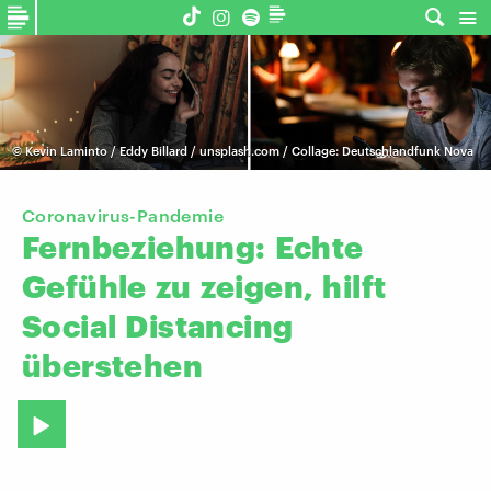
©
Kevin Laminto / Eddy Billard / unsplash.com / Collage: Deutschlandfunk Nova
Coronavirus-Pandemie
Fernbeziehung:
Echte
Gefühle
zu
zeigen,
hilft
Social
Distancing
überstehen