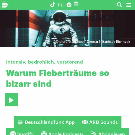
©
picture alliance / Zoonar | Stanislav Rishnyak
Intensiv, bedrohlich, verstörend
Warum
Fieberträume
so
bizarr
sind
Deutschlandfunk App
ARD Sounds
Spotify
Apple Podcasts
Abonnieren