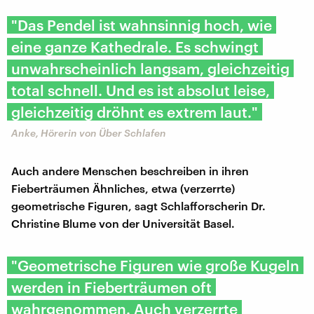
"Das Pendel ist wahnsinnig hoch, wie
eine ganze Kathedrale. Es schwingt
unwahrscheinlich langsam, gleichzeitig
total schnell. Und es ist absolut leise,
gleichzeitig dröhnt es extrem laut."
Anke, Hörerin von Über Schlafen
Auch andere Menschen beschreiben in ihren
Fieberträumen Ähnliches, etwa (verzerrte)
geometrische Figuren, sagt Schlafforscherin Dr.
Christine Blume von der Universität Basel.
"Geometrische Figuren wie große Kugeln
werden in Fieberträumen oft
wahrgenommen. Auch verzerrte