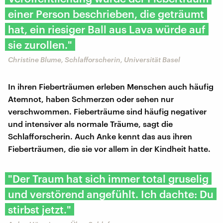
einer Person beschrieben, die geträumt
hat, ein riesiger Ball aus Lava würde auf
sie zurollen."
Christine Blume, Schlafforscherin, Universität Basel
In ihren Fieberträumen erleben Menschen auch häufig
Atemnot, haben Schmerzen oder sehen nur
verschwommen. Fieberträume sind häufig negativer
und intensiver als normale Träume, sagt die
Schlafforscherin. Auch Anke kennt das aus ihren
Fieberträumen, die sie vor allem in der Kindheit hatte.
"Der Traum hat sich immer total gruselig
und verstörend angefühlt. Ich dachte: Du
stirbst jetzt."