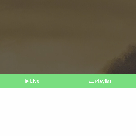
Live
Playlist
©
imago | imagebroker
Shownotes