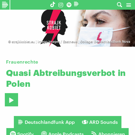
©
strajkkobiet.eu | imago images / Eastnews | Collage: Deutschlandfunk Nova
Frauenrechte
Quasi
Abtreibungsverbot
in
Polen
Deutschlandfunk App
ARD Sounds
Spotify
Apple Podcasts
Abonnieren