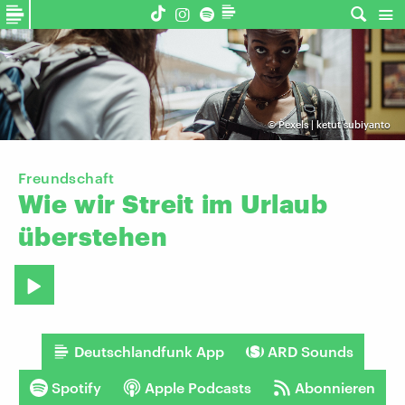
©
Pexels | ketut subiyanto
Freundschaft
Wie
wir
Streit
im
Urlaub
überstehen
Deutschlandfunk App
ARD Sounds
Spotify
Apple Podcasts
Abonnieren