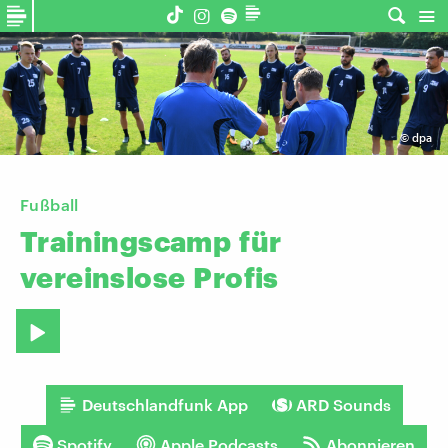
©
dpa
Fußball
Trainingscamp
für
vereinslose
Profis
Deutschlandfunk App
ARD Sounds
Spotify
Apple Podcasts
Abonnieren