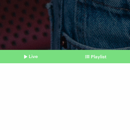
Live
Playlist
©
imago | Westend61
Shownotes
Ciao Zukunftsängste
Futures Literacy: Wie wir