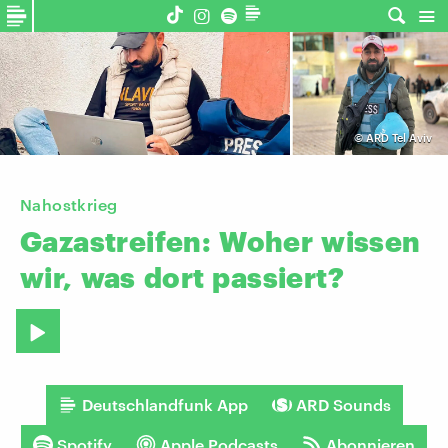
©
ARD Tel Aviv
Nahostkrieg
Gazastreifen:
Woher
wissen
wir,
was
dort
passiert?
Deutschlandfunk App
ARD Sounds
Spotify
Apple Podcasts
Abonnieren