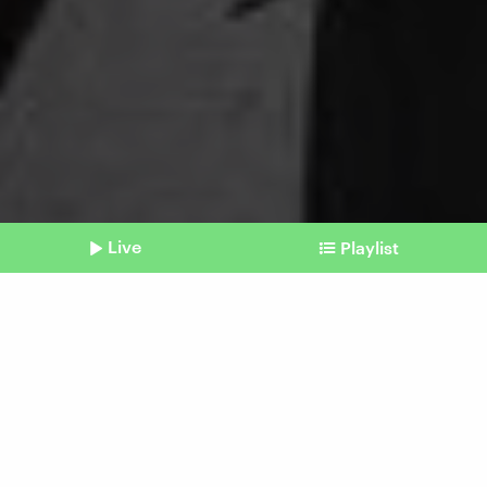
Live
Playlist
©
IMAGO / Roland Mühlanger
Shownotes
GEAS-Reform