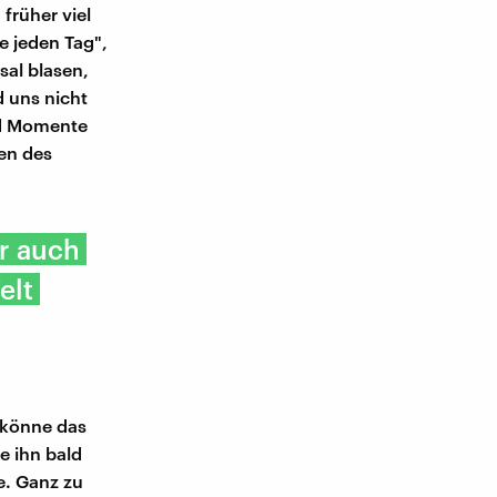
früher viel
e jeden Tag",
sal blasen,
d uns nicht
nd Momente
en des
er auch
elt
 könne das
e ihn bald
be. Ganz zu