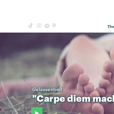
Th
Gelassenheit
"Carpe
diem
mac