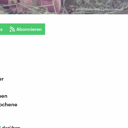
©
arthurbraunstein | photocase.de
ts
Abonnieren
er
hen
rochene
d
darüber: