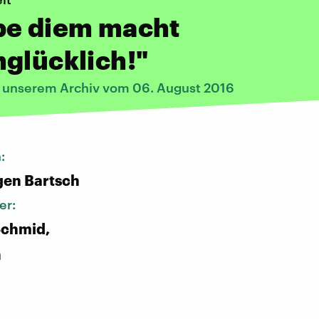
pe diem macht
glücklich!"
s unserem Archiv vom 06. August 2016
n:
gen Bartsch
er:
Schmid,
h