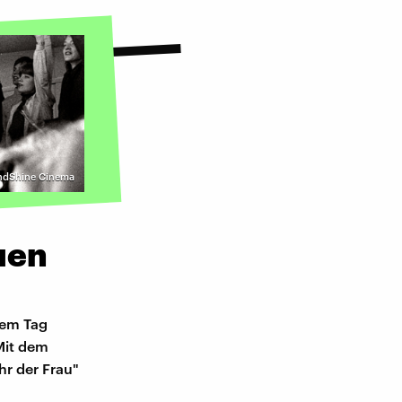
ndShine Cinema
uen
sem Tag
Mit dem
hr der Frau"