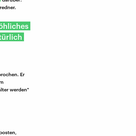
redner.
öhliches
türlich
prochen. Er
em
älter werden"
 posten,