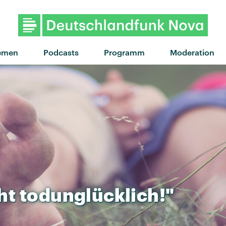
"ASPEN" von Channel Tres x Toro 
emen
Podcasts
Programm
Moderation
ht
todunglücklich!"