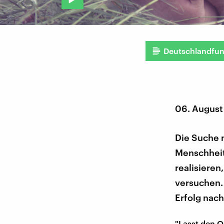
Deutschlandfu
06. August
Die Suche 
Menschheit
realisiere
versuchen.
Erfolg nach
"Lasst den Q