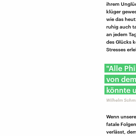
ihrem Unglüc
klüger gewes
wie das heut
ruhig auch ta
an jedem Tag
des Glücks k
Stresses erl
"Alle Ph
von dem
könnte u
Wilhelm Schmi
Wenn unsere 
fatale Folgen
verlässt, dem