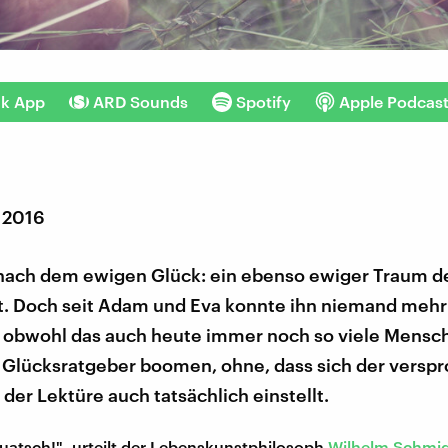
nk App
ARD Sounds
Spotify
Apple Podcas
 2016
nach dem ewigen Glück: ein ebenso ewiger Traum d
. Doch seit Adam und Eva konnte ihn niemand mehr
n, obwohl das auch heute immer noch so viele Mensc
 Glücksratgeber boomen, ohne, dass sich der versp
 der Lektüre auch tatsächlich einstellt.
uatsch!", urteilt der Lebenskunstphilosoph
Wilhelm Schmi