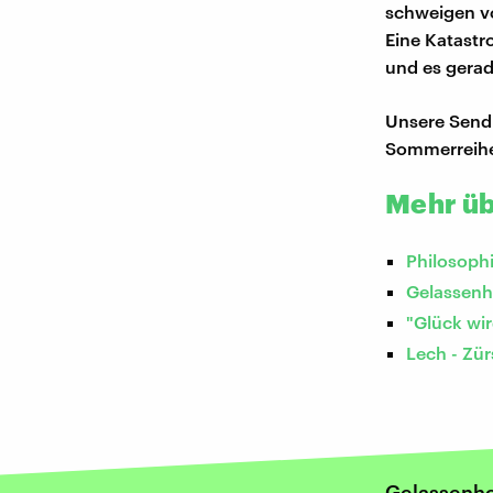
schweigen vo
Eine Katastr
und es gerad
Unsere Sendu
Sommerreihe,
Mehr üb
Philosoph
Gelassenhe
"Glück wi
Lech - Zür
Gelassenhe