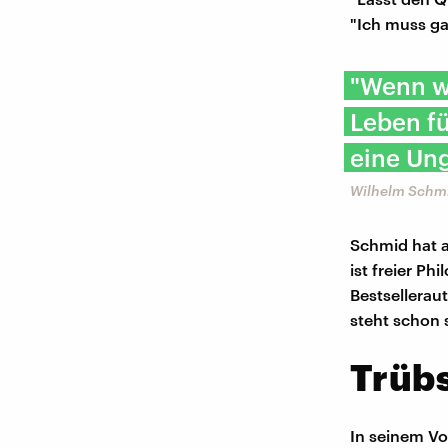
"Ich muss ga
"Wenn wi
Leben fü
eine Ung
Wilhelm Schmi
Schmid hat a
ist freier Ph
Bestsellerau
steht schon s
Trübs
In seinem Vor