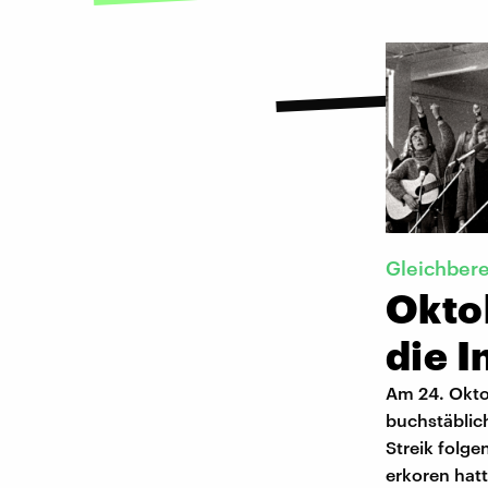
Gleichber
Oktob
die I
Am 24. Oktob
buchstäblic
Streik folge
erkoren hat