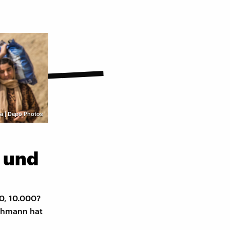
ca | Depo Photos
 und
0, 10.000?
Othmann hat