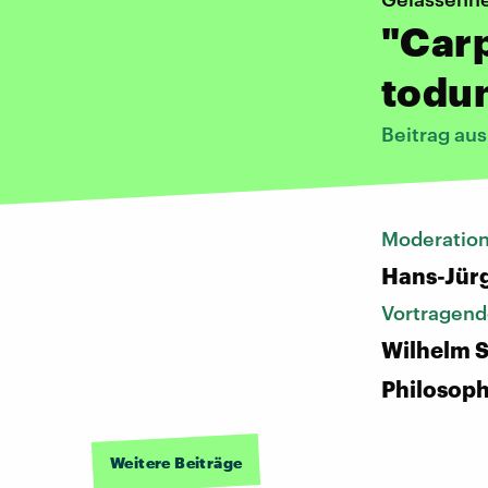
"Car
todun
Beitrag au
Moderatio
Hans-Jür
Vortragend
Wilhelm 
Philosop
Weitere Beiträge