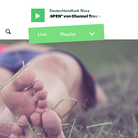
Deutschlandfunk Nova
y Moi · "ASPEN" von Channel Tres x Toro y Moi · "ASPEN" von Channe
Live
Playlist