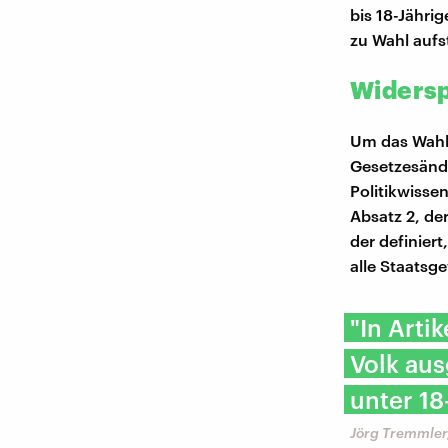
bis 18-Jähri
zu Wahl aufs
Widersp
Um das Wahla
Gesetzesände
Politikwisse
Absatz 2, de
der definiert
alle Staatsg
"In Arti
Volk aus
unter 18
Jörg Tremmler,