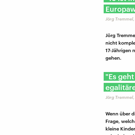
Europaw
Jörg Tremmel, 
Jörg Tremmel
nicht komple
17-Jährigen 
gehen.
"Es geht
egalitär
Jörg Tremmel, 
Wenn über di
Frage, welch
kleine Kinde