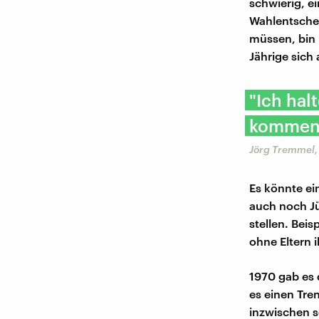
schwierig, e
Wahlentschei
müssen, bin 
Jährige sich
"Ich hal
kommen 
Jörg Tremmel, 
Es könnte ei
auch noch Jü
stellen. Bei
ohne Eltern 
1970 gab es 
es einen Tre
inzwischen s