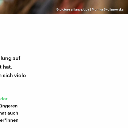
©
picture alliance/dpa | Monika Skolimowska
elung auf
 hat.
 sich viele
 der
 jüngeren
hat auch
ler*innen