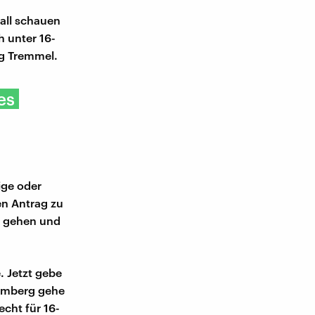
fall schauen
 unter 16-
rg Tremmel.
es
ige oder
en Antrag zu
t gehen und
. Jetzt gebe
temberg gehe
echt für 16-