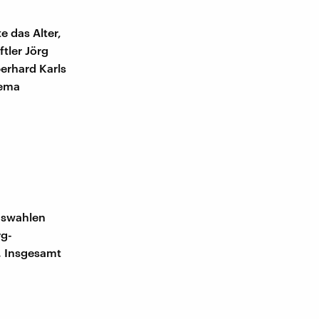
e das Alter,
tler Jörg
berhard Karls
hema
agswahlen
rg-
. Insgesamt