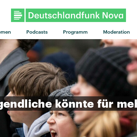
emen
Podcasts
Programm
Moderation
gendliche
könnte
für
me