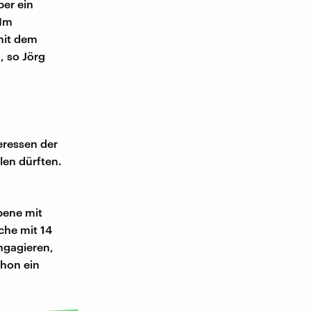
ber ein
 Im
mit dem
, so Jörg
teressen der
en dürften.
bene mit
che mit 14
engagieren,
chon ein