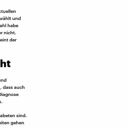
ktuellen
 wählt und
wahl habe
r nicht.
eint der
ht
und
, dass auch
 Diagnose
s.
abeten sind.
keiten gehen