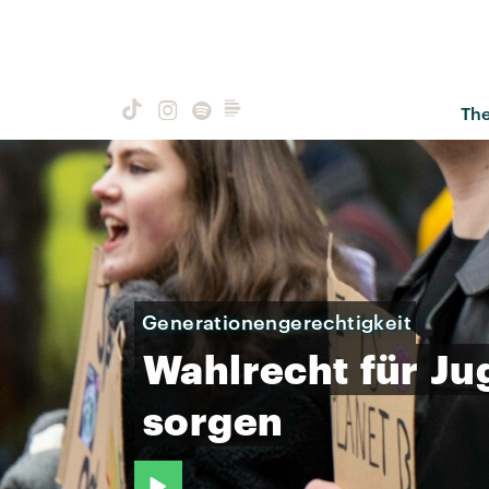
Th
Generationengerechtigkeit
Wahlrecht
für
Ju
sorgen