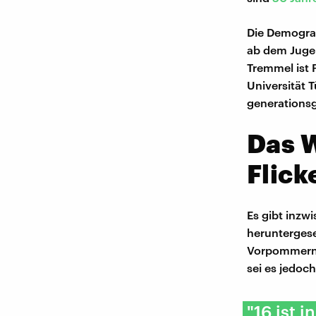
Die Demograf
ab dem Jugen
Tremmel ist 
Universität 
generationsg
Das W
Flick
Es gibt inzw
herunterges
Vorpommern,
sei es jedoc
"16 ist 