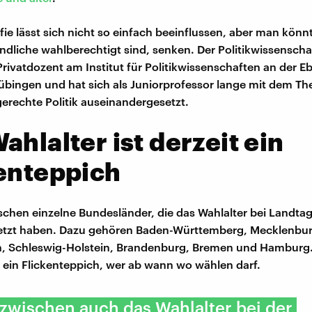
ie lässt sich nicht so einfach beeinflussen, aber man könnt
dliche wahlberechtigt sind, senken. Der Politikwissenschaf
Privatdozent am Institut für Politikwissenschaften an der E
Tübingen und hat sich als Juniorprofessor lange mit dem T
erechte Politik auseinandergesetzt.
ahlalter ist derzeit ein
enteppich
ischen einzelne Bundesländer, die das Wahlalter bei Landt
etzt haben. Dazu gehören Baden-Württemberg, Mecklenbu
 Schleswig-Holstein, Brandenburg, Bremen und Hamburg
h ein Flickenteppich, wer ab wann wo wählen darf.
inzwischen auch das Wahlalter bei der