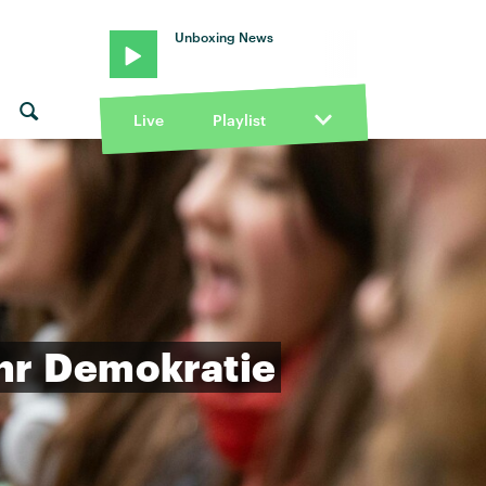
Unboxing News
Live
Playlist
hr
Demokratie