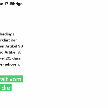
nd 17-Jährige
lerdings
klärt der
en Artikel 38
d Artikel 3,
kel 20, dass
ge gehören.
walt vom
 die