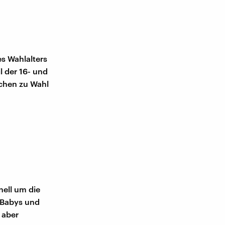
s Wahlalters
l der 16- und
schen zu Wahl
nell um die
 Babys und
 aber