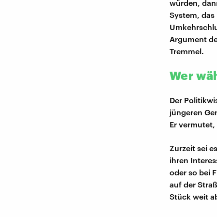
würden, dann
System, das 
Umkehrschlu
Argument der
Tremmel.
Wer wähl
Der Politikwi
jüngeren Ge
Er vermutet,
Zurzeit sei 
ihren Intere
oder so bei F
auf der Stra
Stück weit ab