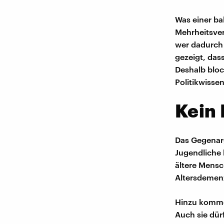
Was einer ba
Mehrheitsver
wer dadurch 
gezeigt, das
Deshalb bloc
Politikwissen
Kein 
Das Gegenarg
Jugendliche 
ältere Mensch
Altersdemenz
Hinzu komme,
Auch sie dür