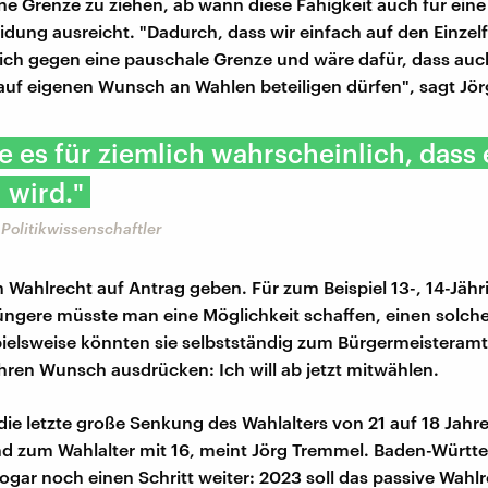
ine Grenze zu ziehen, ab wann diese Fähigkeit auch für eine
dung ausreicht. "Dadurch, dass wir einfach auf den Einzel
ich gegen eine pauschale Grenze und wäre dafür, dass auch
 auf eigenen Wunsch an Wahlen beteiligen dürfen", sagt Jö
te es für ziemlich wahrscheinlich, dass 
wird."
Politikwissenschaftler
n Wahlrecht auf Antrag geben. Für zum Beispiel 13-, 14-Jähr
ngere müsste man eine Möglichkeit schaffen, einen solch
spielsweise könnten sie selbstständig zum Bürgermeisteram
ihren Wunsch ausdrücken: Ich will ab jetzt mitwählen.
die letzte große Senkung des Wahlalters von 21 auf 18 Jahre
nd zum Wahlalter mit 16, meint Jörg Tremmel. Baden-Würt
ogar noch einen Schritt weiter: 2023 soll das passive Wahlr