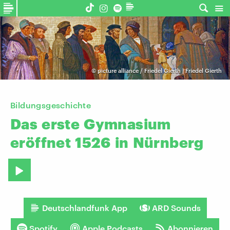
©
picture alliance / Friedel Gierth | Friedel Gierth
Bildungsgeschichte
Das
erste
Gymnasium
eröffnet
1526
in
Nürnberg
Deutschlandfunk App
ARD Sounds
Spotify
Apple Podcasts
Abonnieren