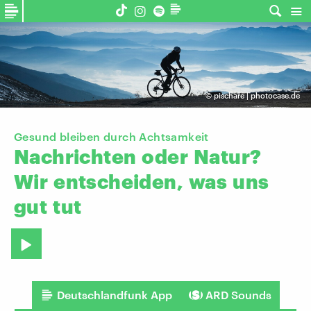
©
pischare | photocase.de
Gesund bleiben durch Achtsamkeit
Nachrichten
oder
Natur?
Wir
entscheiden,
was
uns
gut
tut
Deutschlandfunk App
ARD Sounds