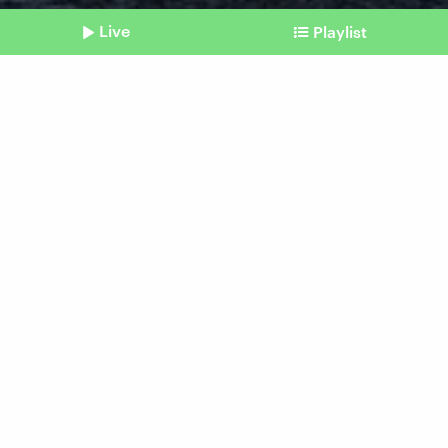
Live
Playlist
©
Picture Alliance / dpa / Axel Heimken
Shownotes
Party und Rassismus
Gigi D’Agostino: Wie die
Neue Rechte einen Song
zweckentfremdet
Beitrag aus unserem Archiv vom 24. Mai 2024