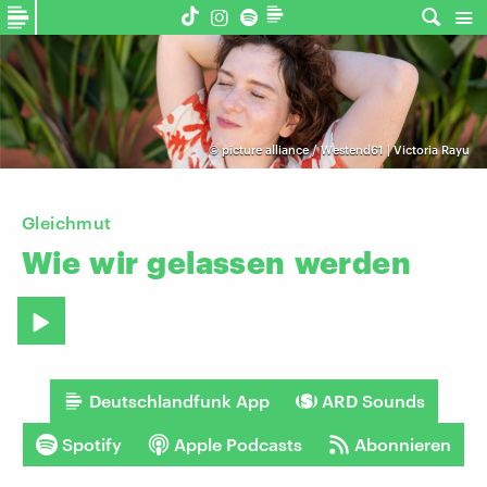
©
picture alliance / Westend61 | Victoria Rayu
Gleichmut
Wie
wir
gelassen
werden
Deutschlandfunk App
ARD Sounds
Spotify
Apple Podcasts
Abonnieren