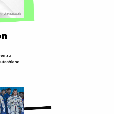
e / photocase.de
en
nen zu
Deutschland