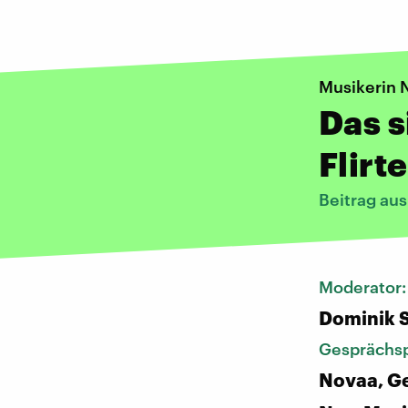
Musikerin 
Das s
Flirt
Beitrag au
Moderator
Dominik 
Gesprächsp
Novaa, G