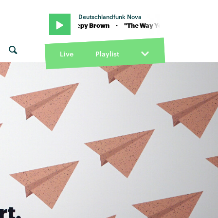
Deutschlandfunk Nova
st feat. Sleepy Brown · "The Way You Move" von OutKast feat. Slee
Live
Playlist