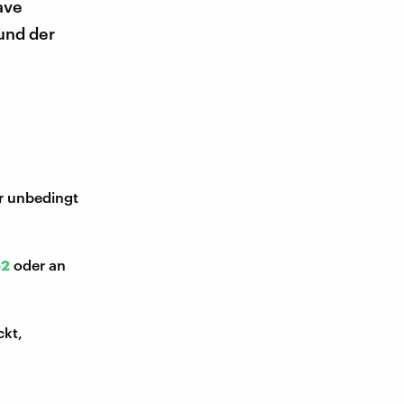
ave
und der
ir unbedingt
52
oder an
ckt,