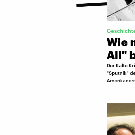
Geschicht
Wie m
All"
Der Kalte Kr
"Sputnik" de
Amerikanern 