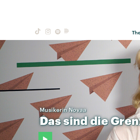
Th
Musikerin Novaa
Das
sind
die
Gren