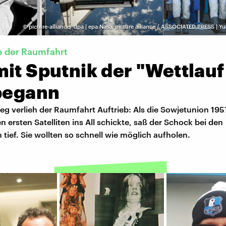
©
picture-alliance/ dpa | epa Nasa, picture alliance / ASSOCIATED PRESS | Y
e der Raumfahrt
it Sputnik der "Wettlauf
 begann
ieg verlieh der Raumfahrt Auftrieb: Als die Sowjetunion 195
n ersten Satelliten ins All schickte, saß der Schock bei den
tief. Sie wollten so schnell wie möglich aufholen.