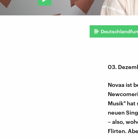
Deutschlandfu
03. Dezem
Novaa ist b
Newcomerin 
Musik" hat
neuen Singl
– also, woh
Flirten. Ab