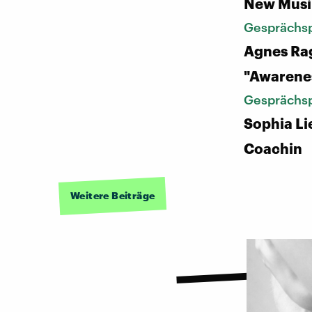
New Musi
Gesprächsp
Agnes Ra
"Awarenes
Gesprächsp
Sophia Lie
Coachin
Weitere Beiträge