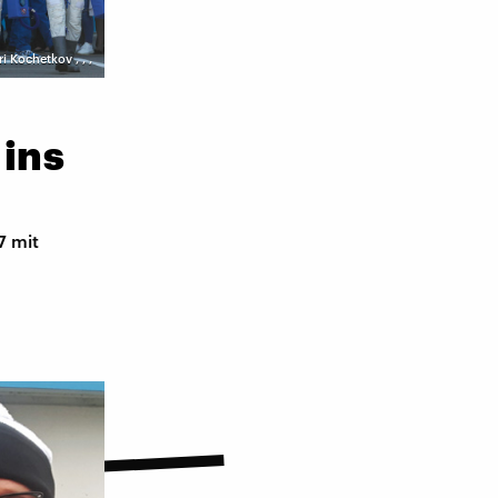
uri Kochetkov
,
,
,
 ins
7 mit