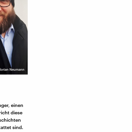
 Florian Neumann
nger, einen
icht diese
eschichten
attet sind.