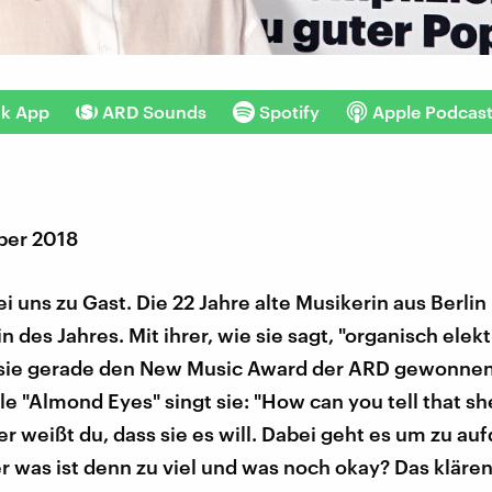
nk App
ARD Sounds
Spotify
Apple Podcas
ber 2018
ei uns zu Gast. Die 22 Jahre alte Musikerin aus Berlin 
des Jahres. Mit ihrer, wie sie sagt, "organisch elek
 sie gerade den New Music Award der ARD gewonnen.
e "Almond Eyes" singt sie: "How can you tell that sh
er weißt du, dass sie es will. Dabei geht es um zu auf
er was ist denn zu viel und was noch okay? Das klären