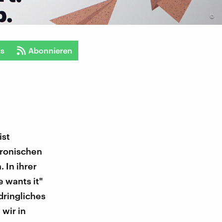
©
ts
Abonnieren
ist
tronischen
 In ihrer
e wants it"
dringliches
 wir in