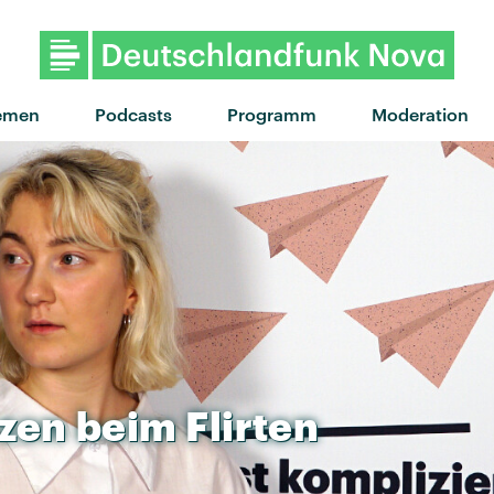
"The Way You Move" von OutKa
emen
Podcasts
Programm
Moderation
zen
beim
Flirten