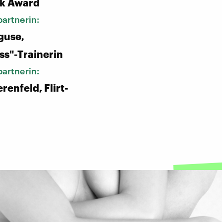
k Award
artnerin:
guse,
s"-Trainerin
artnerin:
renfeld, Flirt-