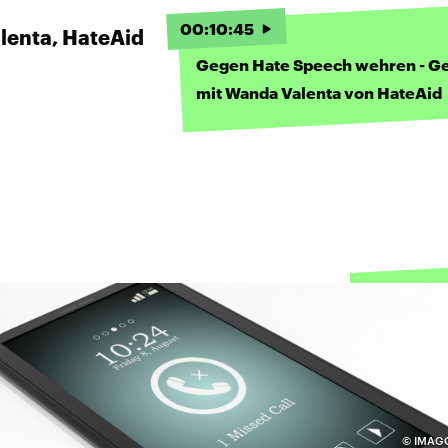
00
:
10
:
45
lenta, HateAid
Gegen Hate Speech wehren - G
mit Wanda Valenta von HateAid
©
IMAGO