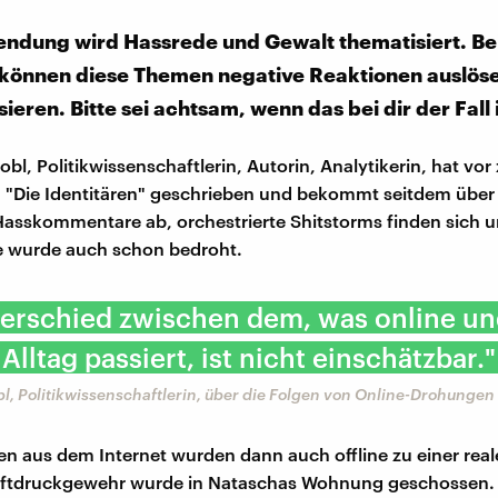
Sendung wird Hassrede und Gewalt thematisiert. B
önnen diese Themen negative Reaktionen auslös
ieren. Bitte sei achtsam, wenn das bei dir der Fall i
bl, Politikwissenschaftlerin, Autorin, Analytikerin, hat vo
 "Die Identitären" geschrieben und bekommt seitdem über
asskommentare ab, orchestrierte Shitstorms finden sich u
e wurde auch schon bedroht.
terschied zwischen dem, was online un
lltag passiert, ist nicht einschätzbar."
l, Politikwissenschaftlerin, über die Folgen von Online-Drohungen
n aus dem Internet wurden dann auch offline zu einer real
uftdruckgewehr wurde in Nataschas Wohnung geschossen.