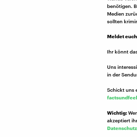
benötigen. B
Medien zurüc
sollten krim
Meldet euch
Ihr könnt da
Uns interess
in der Sendu
Schickt uns 
factsundfee
Wichtig:
Wen
akzeptiert i
Datenschutz