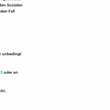
den Sozialen
den Fall
ir unbedingt
52
oder an
ckt,