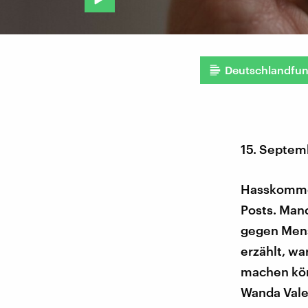
Deutschlandfu
15. Septem
Hasskommen
Posts. Man
gegen Mens
erzählt, wa
machen kön
Wanda Vale