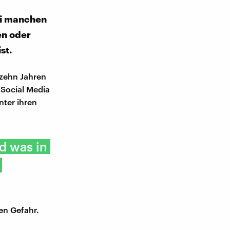
ei manchen
en oder
st.
r zehn Jahren
 Social Media
nter ihren
d was in
en Gefahr.