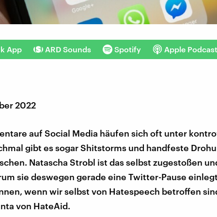
nk App
ARD Sounds
Spotify
Apple Podcas
ber 2022
tare auf Social Media häufen sich oft unter kontr
chmal gibt es sogar Shitstorms und handfeste Droh
chen. Natascha Strobl ist das selbst zugestoßen un
rum sie deswegen gerade eine Twitter-Pause einlegt
nen, wenn wir selbst von Hatespeech betroffen sind
nta von HateAid.