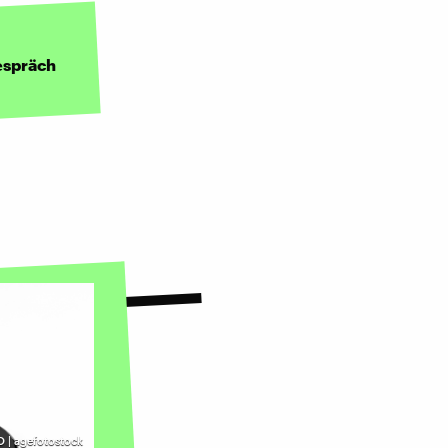
espräch
 | agefotostock