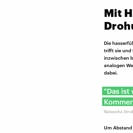
Mit 
Droh
Die hasserfü
trifft sie un
inzwischen 
analogen Wel
dabei.
"Das ist
Komment
Natascha Strob
Um Abstand z