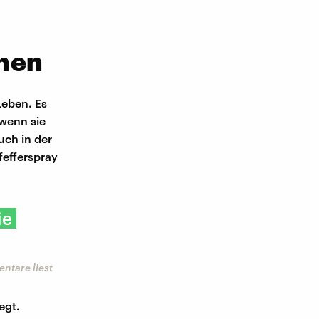
hen
Leben. Es
 wenn sie
ch in der
fefferspray
ie
ntare liest
egt.