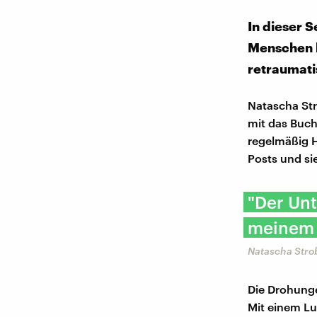
In dieser 
Menschen k
retraumatis
Natascha Stro
mit das Buch
regelmäßig H
Posts und si
"Der Un
meinem A
Natascha Strob
Die Drohunge
Mit einem L