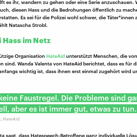
ft es ihr, wandern zu gehen oder eine Serie anzuschauen. 
 auch, diesen Hass und die Bedrohungen öffentlich zu mac
statten. Es sei für die Polizei wohl schwer, die Täter*innen 
hlt Natascha Strobl.
i Hass im Netz
ützige Organisation
HateAid
unterstützt Menschen, die vo
en sind. Wanda Valenta von HateAid berichtet, dass es für d
anfangs wichtig ist, dass ihnen erst einmal zugehört wird 
 keine Faustregel. Die Probleme sind g
ell, aber es ist immer gut, etwas zu tun.
, HateAid
a sagt, dass Hatespeech-Betroffene ganz individuelle Lö