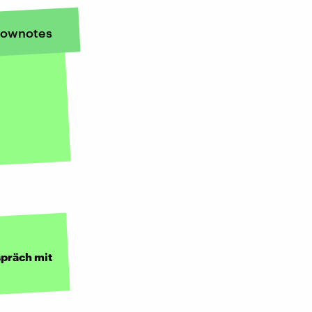
ownotes
präch mit