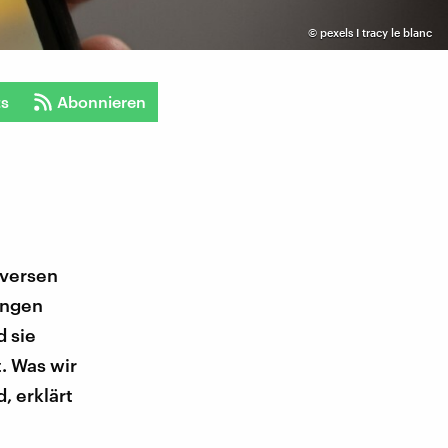
©
pexels I tracy le blanc
ts
Abonnieren
oversen
ungen
d sie
. Was wir
, erklärt