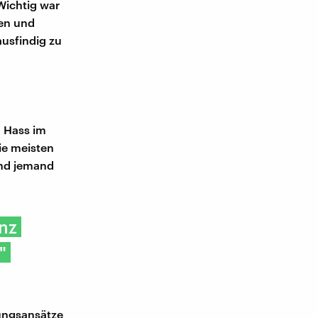
Wichtig war
hen und
ausfindig zu
n Hass im
ie meisten
und jemand
anz
"
sungsansätze