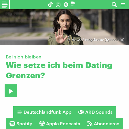
©
IMAGO / imagebroker (Symbolbild)
Bei sich bleiben
Wie
setze
ich
beim
Dating
Grenzen?
Deutschlandfunk App
ARD Sounds
Spotify
Apple Podcasts
Abonnieren