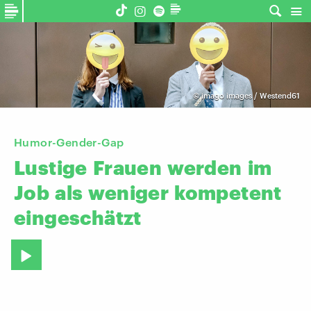
©
imago images / Westend61
Humor-Gender-Gap
Lustige
Frauen
werden
im
Job
als
weniger
kompetent
eingeschätzt