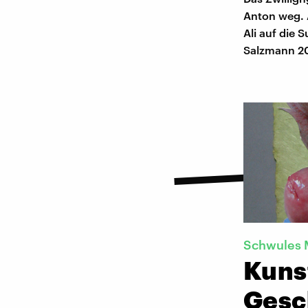
Anton weg. A
Ali auf die 
Salzmann 20
Schwules M
Kuns
Gesc