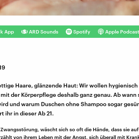
nk App
ARD Sounds
Spotify
Apple Podcas
019
ttige Haare, glänzende Haut: Wir wollen hygienisch
mit der Körperpflege deshalb ganz genau. Ab wann 
wird und warum Duschen ohne Shampoo sogar gesün
t ihr in dieser Ab 21.
e Zwangsstörung, wäscht sich so oft die Hände, dass sie au
erzählt von ihrem Leben mit der Angst, sich überall mit Kran