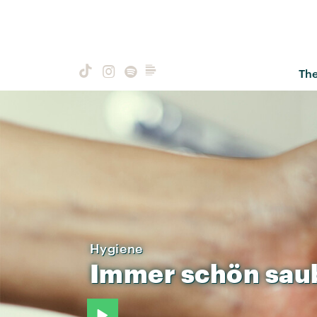
Th
Hygiene
Immer
schön
sau