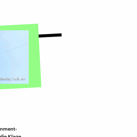
arcia / U.S. Air
ainment-
die Klage