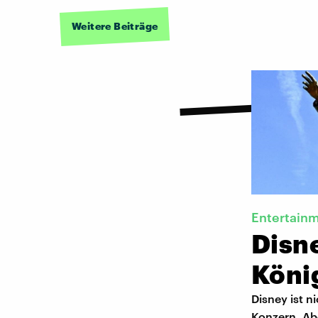
Weitere Beiträge
Entertain
Disne
Köni
Disney ist n
Konzern. Ab