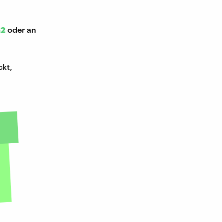
52
oder an
ckt,