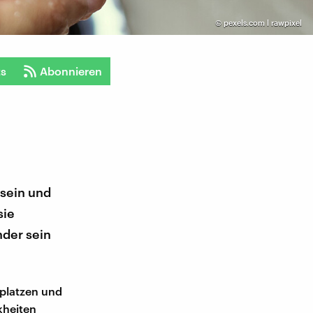
©
pexels.com l rawpixel
ts
Abonnieren
 sein und
sie
der sein
fplatzen und
kheiten