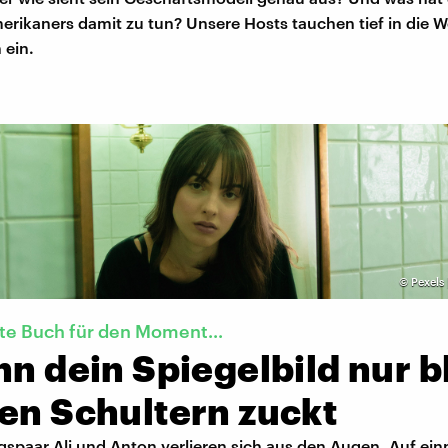
rikaners damit zu tun? Unsere Hosts tauchen tief in die W
 ein.
©
Pexels 
te Buch für den Moment...
nn dein Spiegelbild nur b
en Schultern zuckt
gspaar Ali und Anton verlieren sich aus den Augen. Auf einm