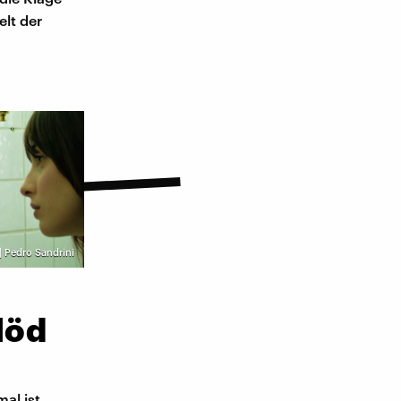
elt der
| Pedro Sandrini
löd
al ist