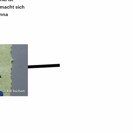
 macht sich
anna
©
Kai Teichert