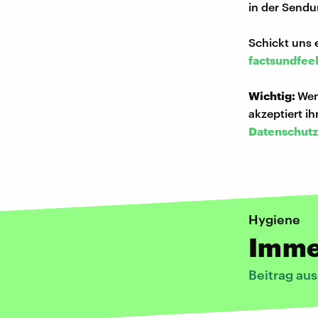
in der Sendu
Schickt uns 
factsundfee
Wichtig:
Wen
akzeptiert i
Datenschutz
Hygiene
Imme
Beitrag aus