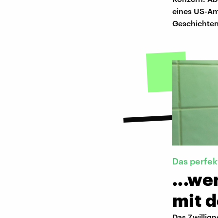
eines US-Ame
Geschichten
Das perfek
...we
mit d
Das Zwillign