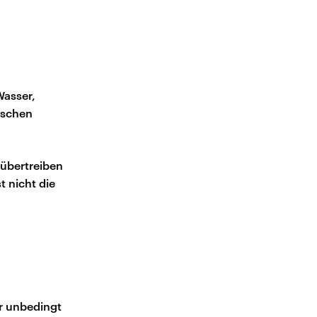
Wasser,
uschen
 übertreiben
t nicht die
ir unbedingt