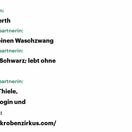
n:
erth
artnerin:
 einen Waschzwang
artnerin:
 Schwarz; lebt ohne
artnerin:
hiele,
ogin und
:
ikrobenzirkus.com/