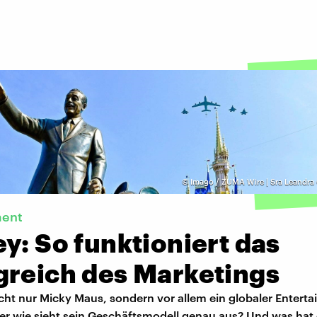
©
Imago / ZUMA Wire | Sra Leandra G
ment
y: So funktioniert das
greich des Marketings
icht nur Micky Maus, sondern vor allem ein globaler Entert
er wie sieht sein Geschäftsmodell genau aus? Und was hat 