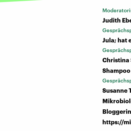
Moderatori
Judith Eb
Gesprächsp
Jula; hat
Gesprächsp
Christina
Shampoo
Gesprächsp
Susanne T
Mikrobiol
Bloggerin
https://m