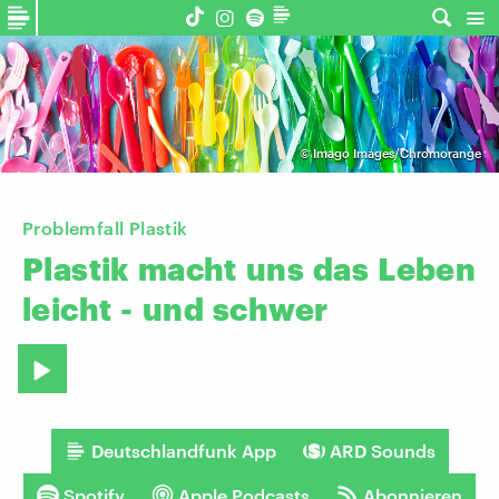
©
Imago Images/Chromorange
Problemfall Plastik
Plastik
macht
uns
das
Leben
leicht
-
und
schwer
Deutschlandfunk App
ARD Sounds
Spotify
Apple Podcasts
Abonnieren