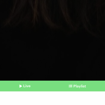
Live
Playlist
©
Pexels | Monstera Production