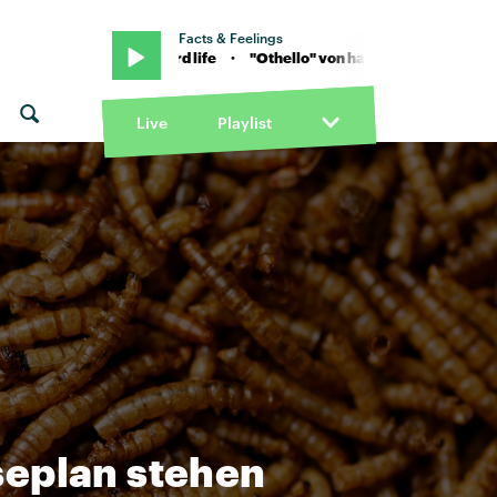
Facts & Feelings
o" von hard life · "Othello" von hard life
Live
Playlist
seplan stehen