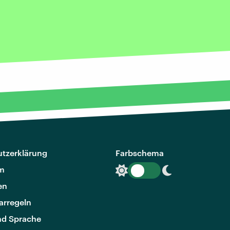
tzerklärung
Farbschema
m
en
rregeln
nd Sprache