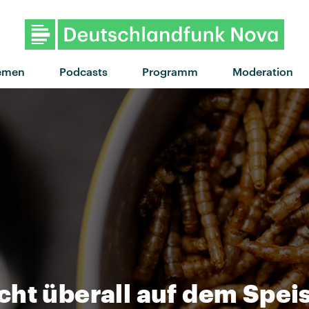
"Othello" von hard life · "Othell
emen
Podcasts
Programm
Moderation
ht überall auf dem Spei