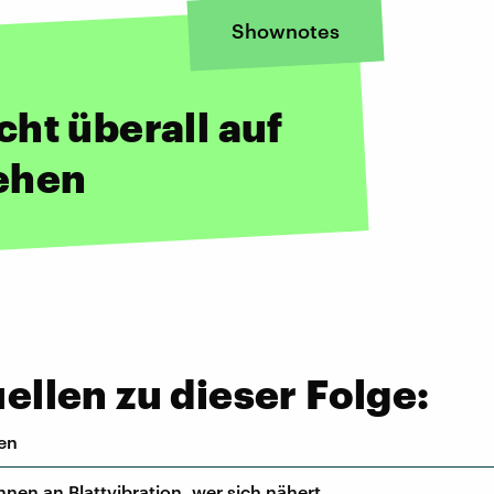
Shownotes
ht überall auf
ehen
llen zu dieser Folge:
en
en an Blattvibration, wer sich nähert