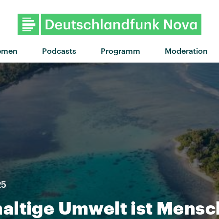
"I CAN SEE IT!" von LNA · "I C
emen
Podcasts
Programm
Moderation
25
altige Umwelt ist Mens