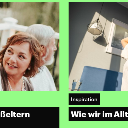
Inspiration
oßeltern
Wie wir im All