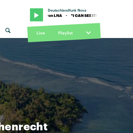
Deutschlandfunk Nova
AN SEE IT!" von LNA · "I CAN SEE IT!" von LNA
Live
Playlist
chenrecht