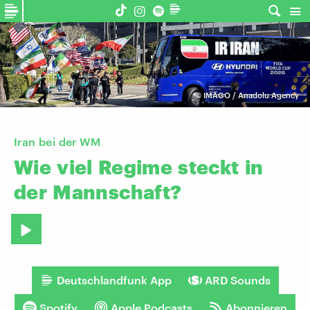
©
IMAGO / Anadolu Agency
Iran bei der WM
Wie
viel
Regime
steckt
in
der
Mannschaft?
Deutschlandfunk App
ARD Sounds
Spotify
Apple Podcasts
Abonnieren