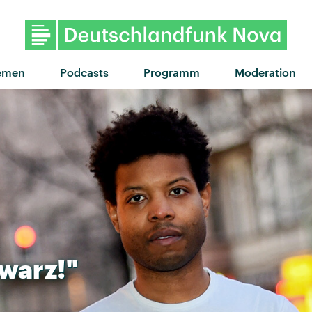
emen
Podcasts
Programm
Moderation
warz!"