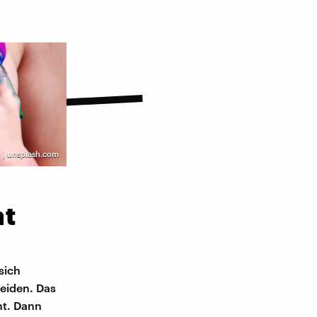
| unsplash.com
ht
sich
eiden. Das
ht. Dann