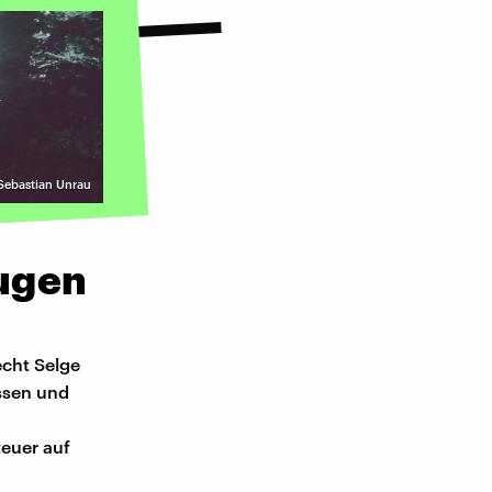
Sebastian Unrau
ugen
echt Selge
ssen und
euer auf