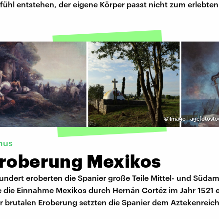
fühl entstehen, der eigene Körper passt nicht zum erlebten
©
Imago | agefotosto
mus
Eroberung Mexikos
undert eroberten die Spanier große Teile Mittel- und Südam
te die Einnahme Mexikos durch Hernán Cortéz im Jahr 1521 e
er brutalen Eroberung setzten die Spanier dem Aztekenreich