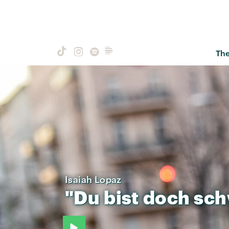
Th
Isaiah Lopaz
"Du
bist
doch
sch