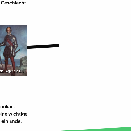
 Geschlecht.
ck | Agencia EFE
erikas.
ine wichtige
 ein Ende.