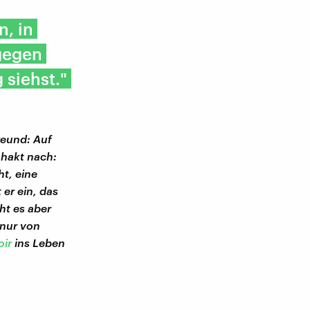
n, in
gegen
siehst."
reund: Auf
 hakt nach:
ht, eine
 er ein, das
ht es aber
 nur von
oir
ins Leben