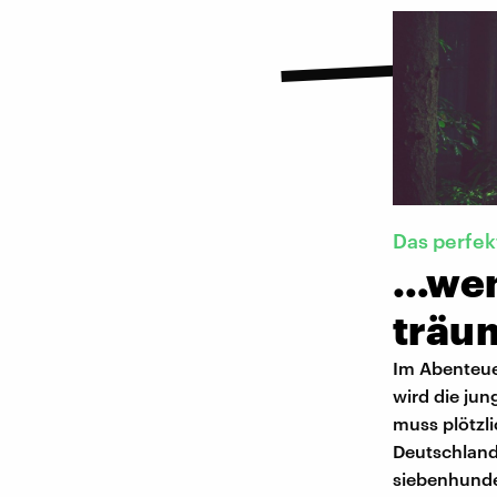
Das perfe
…wen
träu
Im Abenteue
wird die ju
muss plötzli
Deutschland
siebenhunder