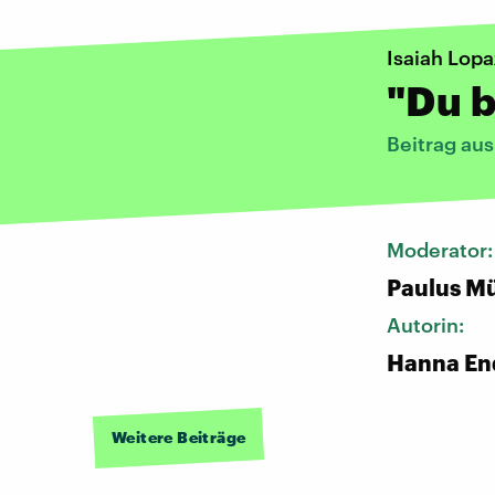
Isaiah Lopa
"Du b
Beitrag au
Moderator
Paulus Mü
Autorin:
Hanna En
Weitere Beiträge