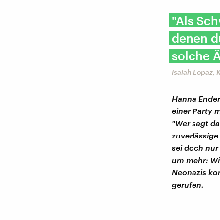
"Als Sch
denen d
solche 
Isaiah Lopaz, K
Hanna Enders
einer Party 
"Wer sagt da
zuverlässige 
sei doch nur
um mehr: Wie
Neonazis ko
gerufen.