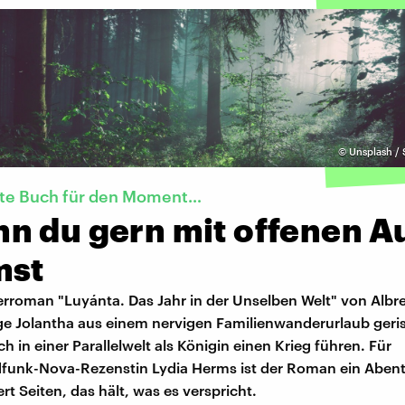
©
Unsplash / 
kte Buch für den Moment…
n du gern mit offenen A
mst
rroman "Luyánta. Das Jahr in der Unselben Welt" von Albr
nge Jolantha aus einem nervigen Familienwanderurlaub geri
ch in einer Parallelwelt als Königin einen Krieg führen. Für
funk-Nova-Rezenstin Lydia Herms ist der Roman ein Abent
t Seiten, das hält, was es verspricht.