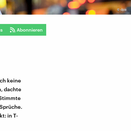
©
dpa
ts
Abonnieren
uch keine
m, dachte
. Stimmte
 Sprüche.
t: in T-