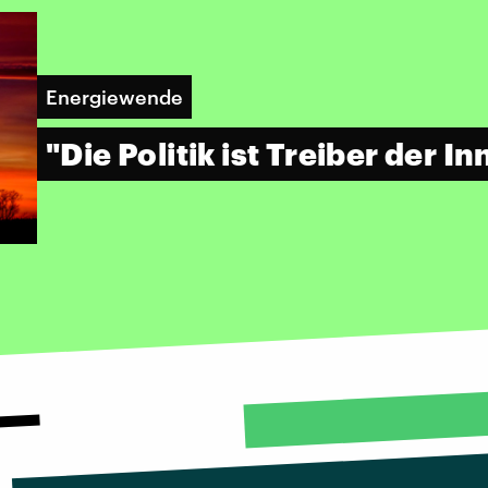
Energiewende
"Die Politik ist Treiber der I