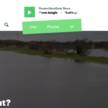
Deutschlandfunk Nova
Let's go back" von Jungle · "Let's go back" von Jungle
Live
Playlist
ut?