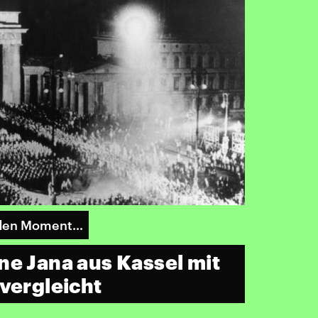
r den Moment…
ne Jana aus Kassel mit
 vergleicht