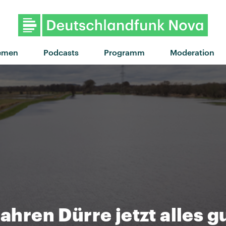
"Let's go back" von Jungle · "
emen
Podcasts
Programm
Moderation
Jahren Dürre jetzt alles g