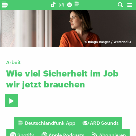
©
imago images / Westend61
Arbeit
Wie
viel
Sicherheit
im
Job
wir
jetzt
brauchen
Deutschlandfunk App
ARD Sounds
Spotify
Apple Podcasts
Abonnieren