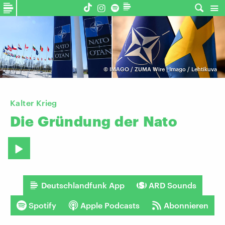
©
IMAGO / ZUMA Wire | Imago / Lehtikuva
Kalter Krieg
Die
Gründung
der
Nato
Deutschlandfunk App
ARD Sounds
Spotify
Apple Podcasts
Abonnieren