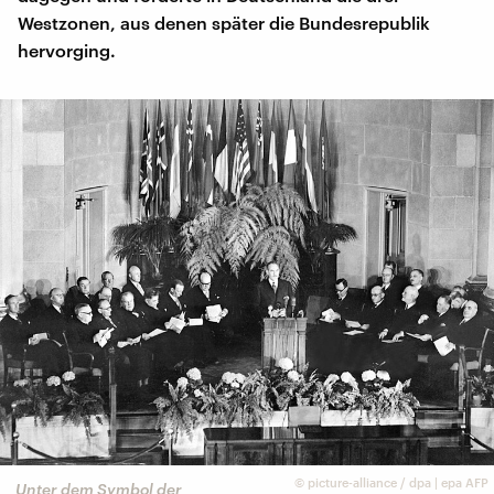
Westzonen, aus denen später die Bundesrepublik
hervorging.
©
picture-alliance / dpa | epa AFP
Unter dem Symbol der