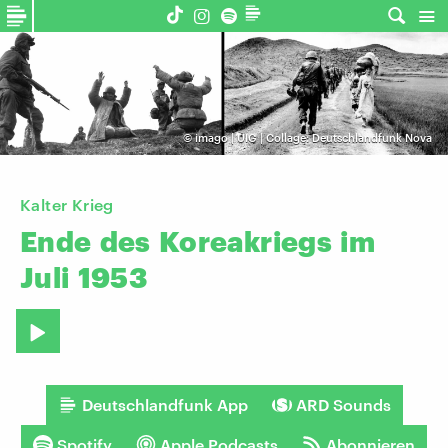
©
imago | UIG | Collage: Deutschlandfunk Nova
Kalter Krieg
Ende
des
Koreakriegs
im
Juli
1953
Deutschlandfunk App
ARD Sounds
Spotify
Apple Podcasts
Abonnieren