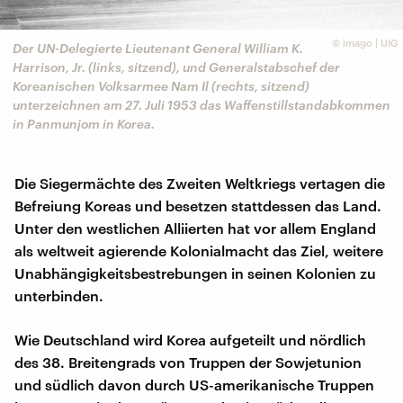
©
imago | UIG
Der UN-Delegierte Lieutenant General William K.
Harrison, Jr. (links, sitzend), und Generalstabschef der
Koreanischen Volksarmee Nam Il (rechts, sitzend)
unterzeichnen am 27. Juli 1953 das Waffenstillstandabkommen
in Panmunjom in Korea.
Die Siegermächte des Zweiten Weltkriegs vertagen die
Befreiung Koreas und besetzen stattdessen das Land.
Unter den westlichen Alliierten hat vor allem England
als weltweit agierende Kolonialmacht das Ziel, weitere
Unabhängigkeitsbestrebungen in seinen Kolonien zu
unterbinden.
Wie Deutschland wird Korea aufgeteilt und nördlich
des 38. Breitengrads von Truppen der Sowjetunion
und südlich davon durch US-amerikanische Truppen