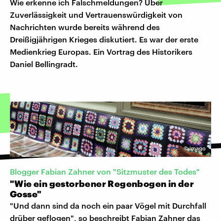
Wie erkenne ich Falschmeldungen? Über
Zuverlässigkeit und Vertrauenswürdigkeit von
Nachrichten wurde bereits während des
Dreißigjährigen Krieges diskutiert. Es war der erste
Medienkrieg Europas. Ein Vortrag des Historikers
Daniel Bellingradt.
©
imago
Blogger Fabian Zahner von "Sitzmuster des Todes"
"Wie ein gestorbener Regenbogen in der
Gosse"
"Und dann sind da noch ein paar Vögel mit Durchfall
drüber geflogen", so beschreibt Fabian Zahner das