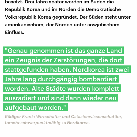
besetzt. Drei Jahre später werden im Süden die
Republik Korea und im Norden die Demokratische
Volksrepublik Korea gegründet. Der Süden steht unter
amerikanischem, der Norden unter sowjetischem
Einfluss.
"Genau genommen ist das ganze Land
ein Zeugnis der Zerstörungen, die dort
stattgefunden haben. Nordkorea ist zwei
Jahre lang durchgängig bombardiert
worden. Alte Städte wurden komplett
ausradiert und sind dann wieder neu
aufgebaut worden."
Rüdiger Frank; Wirtschafts- und Ostasienwissenschaftler,
forscht schwerpunktmäßig zu Nordkorea.