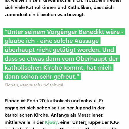
sich viele Katholikinnen und Katholiken, dass sich
zumindest ein bisschen was bewegt.
"Unter seinem Vorgänger Benedikt wäre -
glaube ich - eine solche Aussage
überhaupt nicht getätigt worden. Und
dass so etwas dann vom Oberhaupt der
katholischen Kirche kommt, hat mich
dann schon sehr gefreut."
Florian, katholisch und schwul
Florian ist Ende 20, katholisch und schwul. Er
engagiert sich schon seit seiner Jugend in der
katholischen Kirche. Anfangs als Messdiener,
mittlerweile in der
KjGay
, einer Untergruppe der KJG,