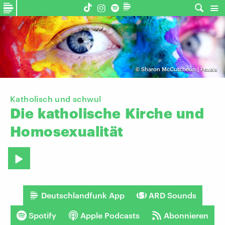
©
Sharon McCutcheon | Pexels
Katholisch und schwul
Die
katholische
Kirche
und
Homosexualität
Deutschlandfunk App
ARD Sounds
Spotify
Apple Podcasts
Abonnieren