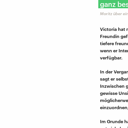
ganz bes
Moritz über e
Victoria hat 
Freundin gef
tiefere freu
wenn er Inte
verfügbar.
In der Verga
sagt er selb
Inzwischen g
gewisse Unsic
möglicherwei
einzuordnen,
Im Grunde h