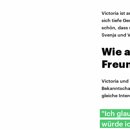
Victoria ist
sich tiefe G
schön, dass s
Svenja und 
Wie a
Freu
Victoria und
Bekanntschaf
gleiche Inter
"Ich gla
würde ic