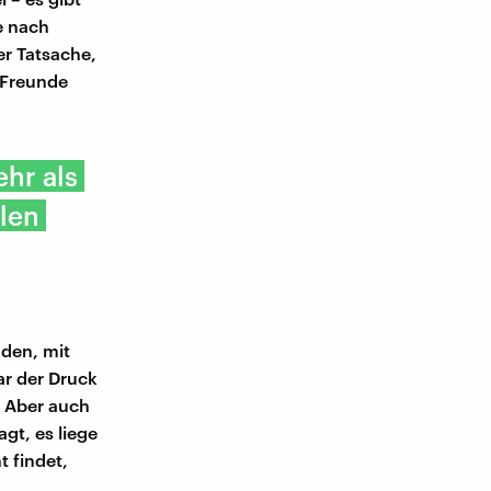
e nach
er Tatsache,
 Freunde
ehr als
len
nden, mit
ar der Druck
. Aber auch
gt, es liege
t findet,