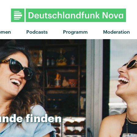
"Closer" von Boy Loco · "Close
emen
Podcasts
Programm
Moderation
unde
finden