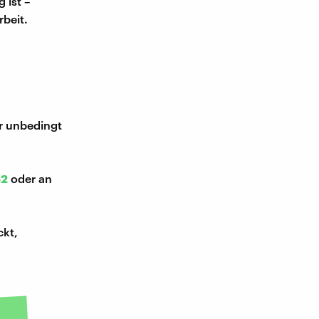
 ist –
rbeit.
ir unbedingt
52
oder an
ckt,