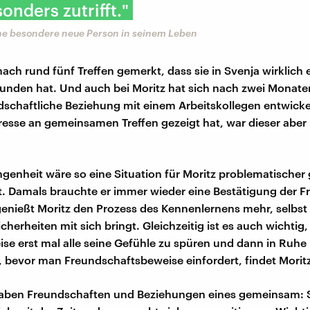
onders zutrifft."
ine besondere neue Person in seinem Leben
nach rund fünf Treffen gemerkt, dass sie in Svenja wirklich
unden hat. Und auch bei Moritz hat sich nach zwei Monate
ndschaftliche Beziehung mit einem Arbeitskollegen entwicke
resse an gemeinsamen Treffen gezeigt hat, war dieser aber
ngenheit wäre so eine Situation für Moritz problematischer
st. Damals brauchte er immer wieder eine Bestätigung der F
enießt Moritz den Prozess des Kennenlernens mehr, selbs
herheiten mit sich bringt. Gleichzeitig ist es auch wichtig,
se erst mal alle seine Gefühle zu spüren und dann in Ruhe
 bevor man Freundschaftsbeweise einfordert, findet Morit
aben Freundschaften und Beziehungen eines gemeinsam: 