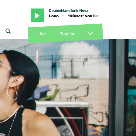
Deutschlandfunk Nova
r" von Boy Loco · "Closer" von Boy Loco
Live
Playlist