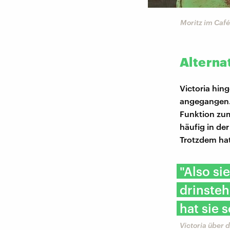
Moritz im Café
Alterna
Victoria hin
angegangen. 
Funktion zum
häufig in de
Trotzdem hat
"Also si
drinsteh
hat sie
Victoria über 