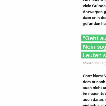
viele Gründe
Antwerpen ge
dass er in d
gefunden hat
"Geht au
Nein sag
Leuten s
Moritz über T
Ganz klarer 
dem er nach 
auch nicht s
im neuen Job 
auch daran, 
einfach anzu