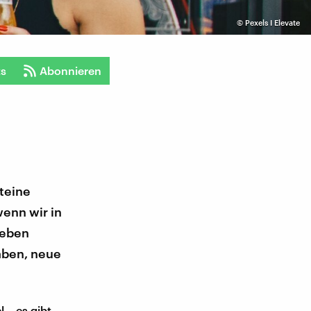
©
Pexels I Elevate
ts
Abonnieren
teine
wenn wir in
Leben
aben, neue
 – es gibt