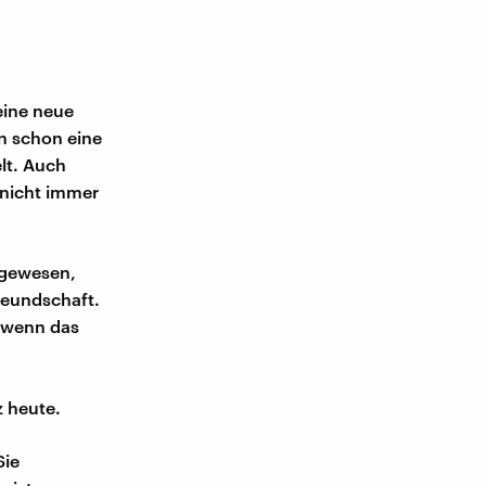
 eine neue
n schon eine
lt. Auch
 nicht immer
 gewesen,
reundschaft.
t wenn das
z heute.
Sie