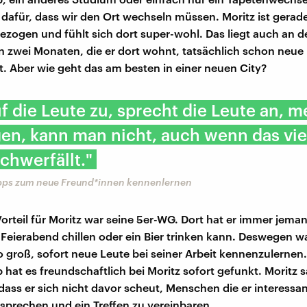
 dafür, dass wir den Ort wechseln müssen. Moritz ist gerad
zogen und fühlt sich dort super-wohl. Das liegt auch an d
en zwei Monaten, die er dort wohnt, tatsächlich schon neue
. Aber wie geht das am besten in einer neuen City?
f die Leute zu, sprecht die Leute an, m
en, kann man nicht, auch wenn das vie
chwerfällt."
ipps zum neue Freund*innen kennenlernen
Vorteil für Moritz war seine 5er-WG. Dort hat er immer jema
Feierabend chillen oder ein Bier trinken kann. Deswegen w
o groß, sofort neue Leute bei seiner Arbeit kennenzulernen
hat es freundschaftlich bei Moritz sofort gefunkt. Moritz sa
dass er sich nicht davor scheut, Menschen die er interessan
sprechen und ein Treffen zu vereinbaren.