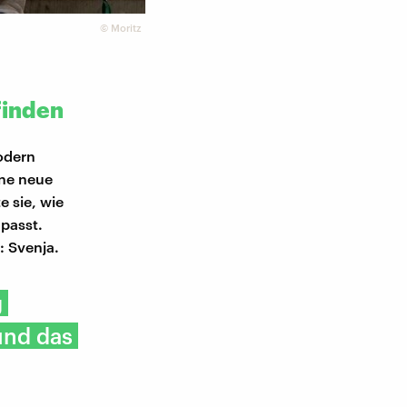
©
Moritz
finden
odern
ine neue
 sie, wie
passt.
: Svenja.
g
und das