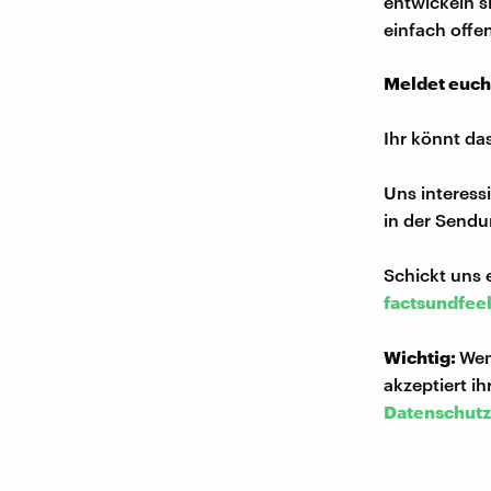
entwickeln s
einfach offen
Meldet euch
Ihr könnt da
Uns interess
in der Sendu
Schickt uns 
factsundfee
Wichtig:
Wen
akzeptiert i
Datenschutz