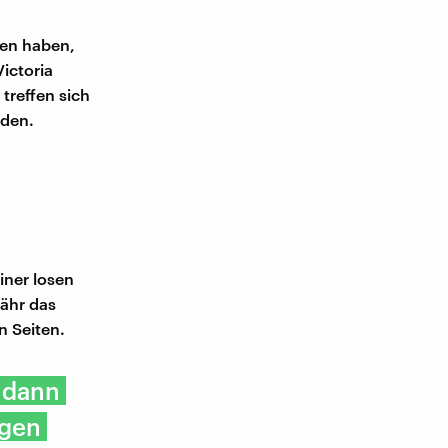
sen haben,
ictoria
 treffen sich
rden.
iner losen
fähr das
n Seiten.
 dann
egen