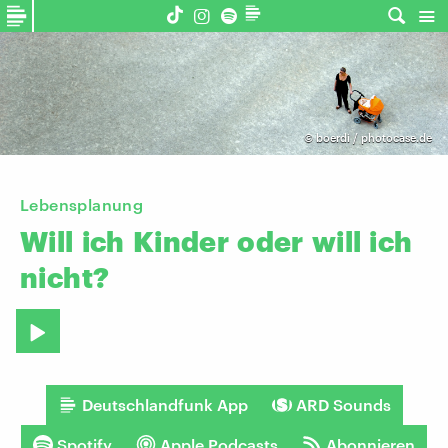
©
boerdi / photocase.de
Lebensplanung
Will
ich
Kinder
oder
will
ich
nicht?
Deutschlandfunk App
ARD Sounds
Spotify
Apple Podcasts
Abonnieren