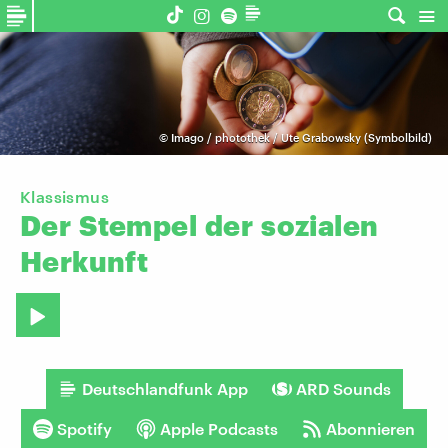
©
Imago / photothek / Ute Grabowsky (Symbolbild)
Klassismus
Der
Stempel
der
sozialen
Herkunft
Deutschlandfunk App
ARD Sounds
Spotify
Apple Podcasts
Abonnieren