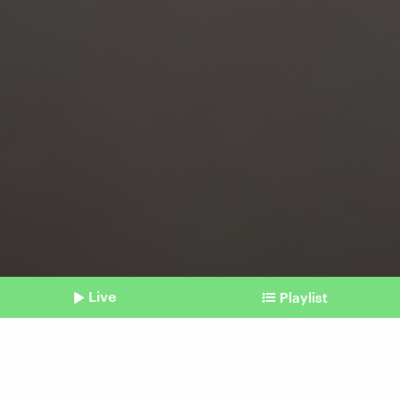
Live
Playlist
©
picture alliance/dpa | Michael Kappeler