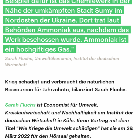
Beispiel dafür ist das Chemiewerk in der
Nähe der umkämpften Stadt Sumy im
Nordosten der Ukraine. Dort trat laut
Behörden Ammoniak aus, nachdem das
Werk beschossen wurde. Ammoniak ist
ein hochgiftiges Gas."
Sarah Fluchs, Umweltökonomin, Institut der deutschen
Wirtschaft
Krieg schädigt und verbraucht die natürlichen
Ressourcen für Jahrzehnte, bilanziert Sarah Fluchs.
Sarah Fluchs
ist Economist für Umwelt,
Kreislaufwirtschaft und Nachhaltigkeit am Institut der
deutschen Wirtschaft in Köln. Ihren Vortrag mit dem
Titel "Wie Kriege die Umwelt schädigen" hat sie am 29.
März 2022 für den Hörsaal gehalten.