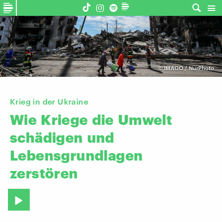
©
IMAGO / NurPhoto
Krieg in der Ukraine
Wie
Kriege
die
Umwelt
schädigen
und
Lebensgrundlagen
zerstören