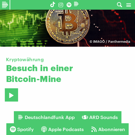
©
IMAGO / Panthermedia
Kryptowährung
Besuch
in
einer
Bitcoin-Mine
Deutschlandfunk App
ARD Sounds
Spotify
Apple Podcasts
Abonnieren