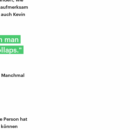
d aufmerksam
 auch Kevin
nn man
llaps."
n. Manchmal
ne Person hat
s können