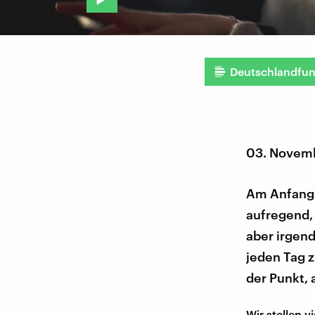
Deutschlandfu
03. Novem
Am Anfang l
aufregend,
aber irgen
jeden Tag 
der Punkt,
Wir stellen v