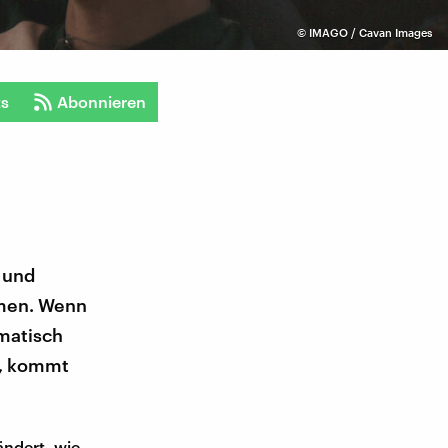
©
IMAGO / Cavan Images
ts
Abonnieren
 und
mmen. Wenn
matisch
t, kommt
ändert, wie