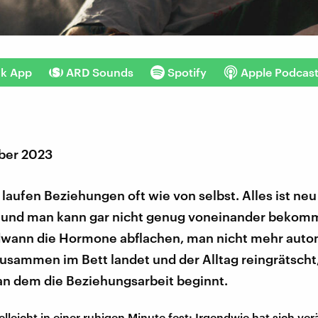
nk App
ARD Sounds
Spotify
Apple Podcas
ber 2023
aufen Beziehungen oft wie von selbst. Alles ist neu
 und man kann gar nicht genug voneinander beko
dwann die Hormone abflachen, man nicht mehr auto
zusammen im Bett landet und der Alltag reingrätsch
 an dem die Beziehungsarbeit beginnt.
ielleicht in einer ruhigen Minute fest: Irgendwie hat sich ver