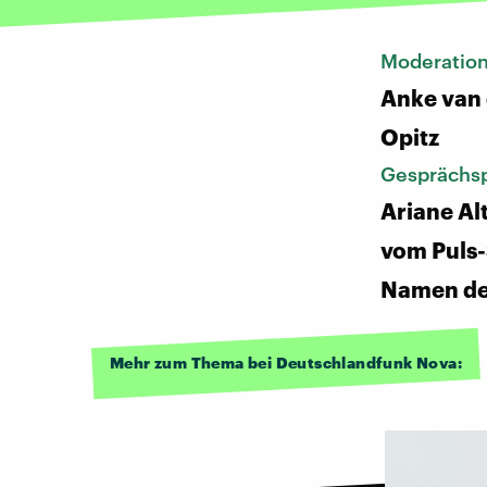
Moderatio
Anke van 
Opitz
Gesprächsp
Ariane Alt
vom Puls
Namen de
Mehr zum Thema bei Deutschlandfunk Nova: