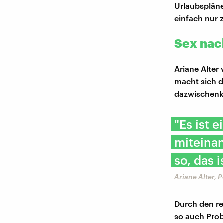
Urlaubspläne
einfach nur 
Sex nac
Ariane Alte
macht sich d
dazwischen
"Es ist 
miteinan
so, das 
Ariane Alter, 
Durch den r
so auch Prob