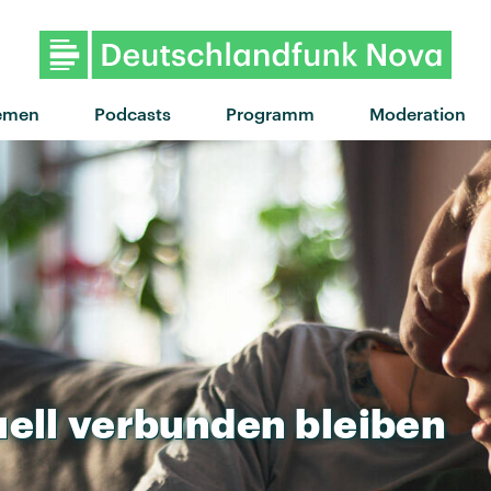
"Swim shirt" von kids d
emen
Podcasts
Programm
Moderation
ell
verbunden
bleiben