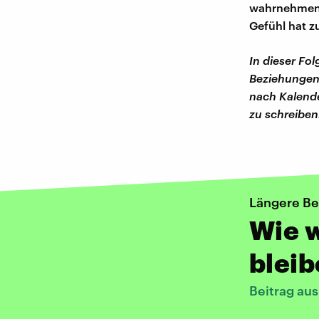
wahrnehmen 
Gefühl hat z
In dieser Fol
Beziehungen
nach Kalende
zu schreiben
Längere B
Wie w
blei
Beitrag au