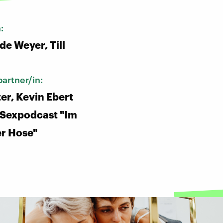
n:
de Weyer, Till
artner/in:
er, Kevin Ebert
-Sexpodcast "Im
r Hose"