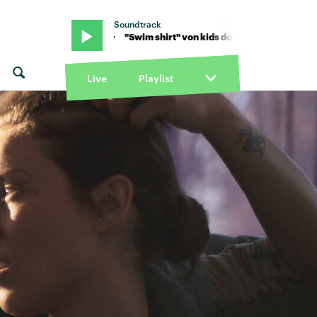
Soundtrack
on't smoke · "Swim shirt" von kids don't smoke · "Swim shirt" von k
Live
Playlist