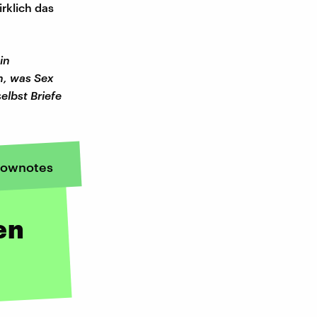
rklich das
in
n, was Sex
lbst Briefe
ownotes
en