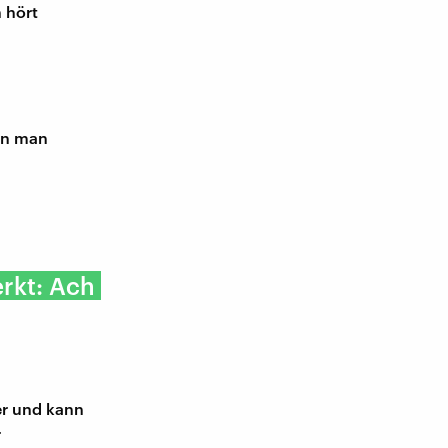
 hört
en man
rkt: Ach
er und kann
r