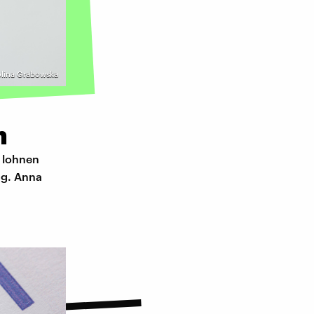
rolina Grabowska
n
h lohnen
ng. Anna