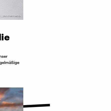
 | panthermedia
die
nser
egelmäßige