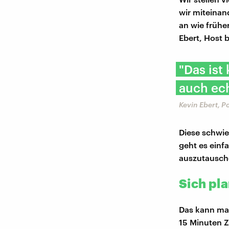
wir miteina
an wie frühe
Ebert, Host 
"Das ist
auch ech
Kevin Ebert, P
Diese schwi
geht es einf
auszutausche
Sich pl
Das kann man
15 Minuten Z