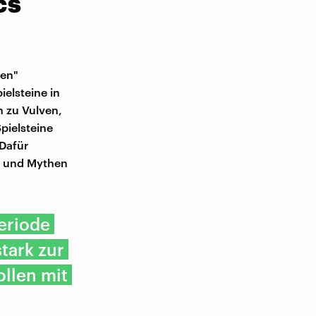
cs
men"
ielsteine in
n zu Vulven,
pielsteine
 Dafür
s und Mythen
Periode
tark zur
ollen mit