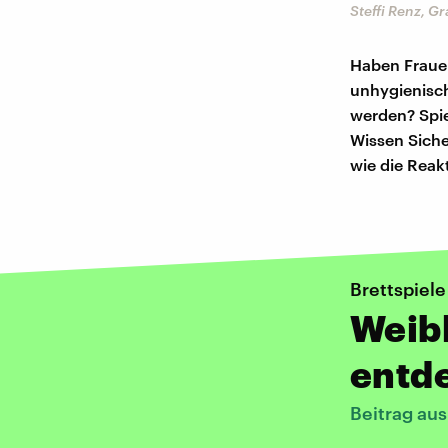
Steffi Renz, Gr
Haben Frauen
unhygienisch
werden? Spie
Wissen Sicher
wie die Reak
Brettspiele
Weibl
entd
Beitrag au