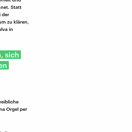
hnet. Statt
 der
um zu klären,
lva in
, sich
en
eibliche
na Orgel per