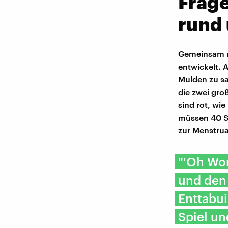
Frage
rund 
Gemeinsam m
entwickelt. 
Mulden zu sa
die zwei gro
sind rot, wie
müssen 40 S
zur Menstrua
"'Oh Wom
und den 
Enttabui
Spiel un