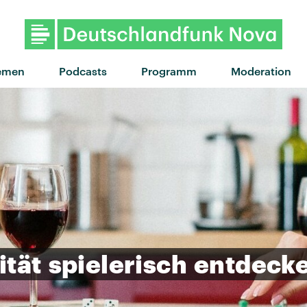
"Baby Kool" von Nothing But 
emen
Podcasts
Programm
Moderation
ität
spielerisch
entdeck