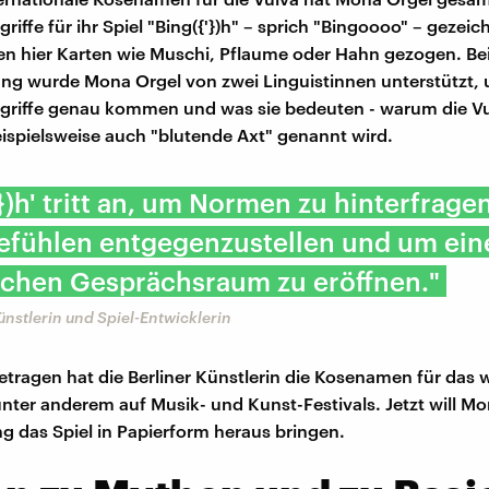
griffe für ihr Spiel "Bing({'})h" – sprich "Bingoooo" – gezeic
n hier Karten wie Muschi, Pflaume oder Hahn gezogen. Bei
ung wurde Mona Orgel von zwei Linguistinnen unterstützt, 
griffe genau kommen und was sie bedeuten - warum die Vu
eispielsweise auch "blutende Axt" genannt wird.
'})h' tritt an, um Normen zu hinterfragen
fühlen entgegenzustellen und um ein
schen Gesprächsraum zu eröffnen."
nstlerin und Spiel-Entwicklerin
agen hat die Berliner Künstlerin die Kosenamen für das w
nter anderem auf Musik- und Kunst-Festivals. Jetzt will Mo
 das Spiel in Papierform heraus bringen.