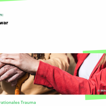
n:
nwar
©
IMA
rationales Trauma