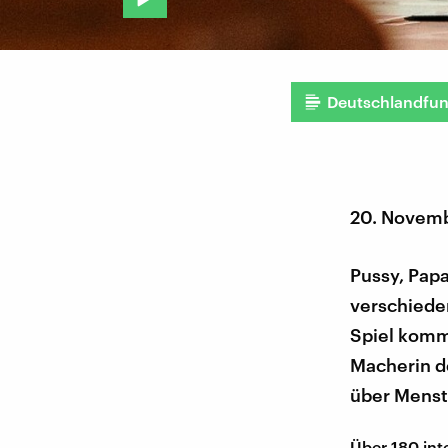
Deutschlandfu
20. Novem
Pussy, Papa
verschiede
Spiel komme
Macherin de
über Menstr
Über 180 int