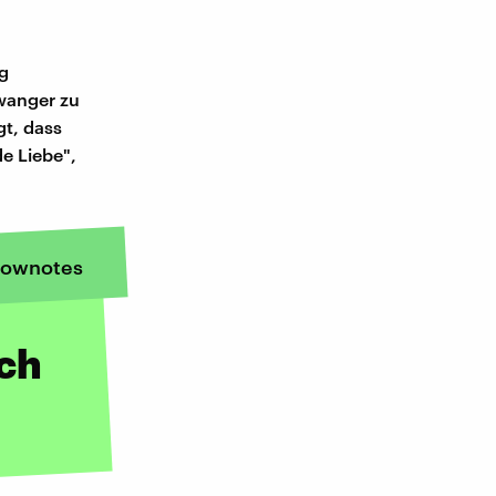
g
wanger zu
gt, dass
de Liebe",
ownotes
sch