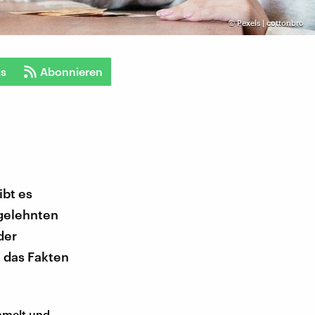
©
Pexels | cottonbro
ts
Abonnieren
ibt es
ngelehnten
der
, das Fakten
mmelt und