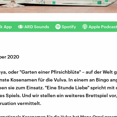
nk App
ARD Sounds
Spotify
Apple Podcas
ber 2020
ya, oder "Garten einer Pfirsichblüte" – auf der Welt g
nste Kosenamen für die Vulva. In einem an Bingo a
n sie zum Einsatz. "Eine Stunde Liebe" spricht mit 
s Spiels. Und wir stellen ein weiteres Brettspiel vor
uation vermittelt.
ernationale Kosenamen für die Vulva hat Mona Orgel gesa