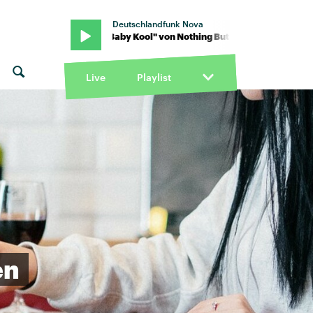
Deutschlandfunk Nova
Thieves · "Baby Kool" von Nothing But Thieves · "Baby Kool" von No
Live
Playlist
en