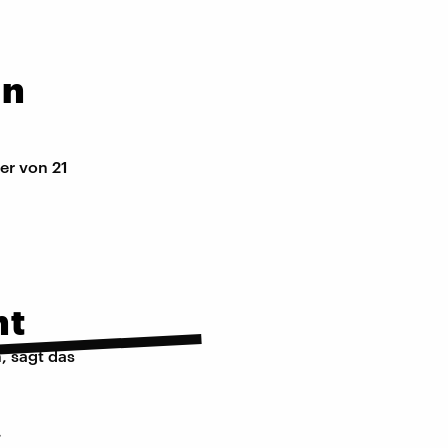
en
er von 21
ht
, sagt das
.