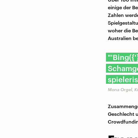
einige der Be
Zahlen werde
Spielgestalt
woher die Be
Australien b
"'Bing({
Schamge
spieleri
Mona Orgel, Kü
Zusammengetr
Geschlecht u
Crowdfunding