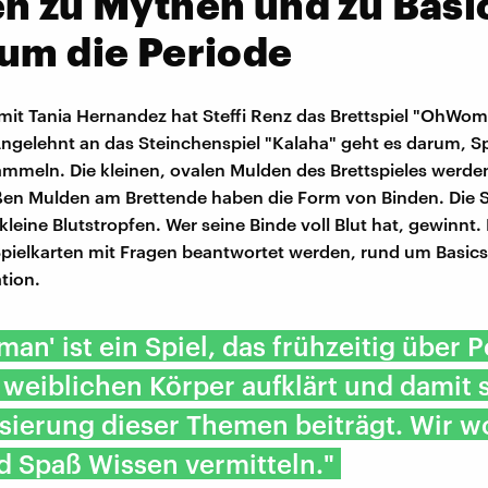
n zu Mythen und zu Basi
um die Periode
it Tania Hernandez hat Steffi Renz das Brettspiel "OhWo
Angelehnt an das Steinchenspiel "Kalaha" geht es darum, Sp
mmeln. Die kleinen, ovalen Mulden des Brettspieles werde
ßen Mulden am Brettende haben die Form von Binden. Die S
 kleine Blutstropfen. Wer seine Binde voll Blut hat, gewinnt.
pielkarten mit Fragen beantwortet werden, rund um Basic
tion.
an' ist ein Spiel, das frühzeitig über 
weiblichen Körper aufklärt und damit s
sierung dieser Themen beiträgt. Wir w
d Spaß Wissen vermitteln."