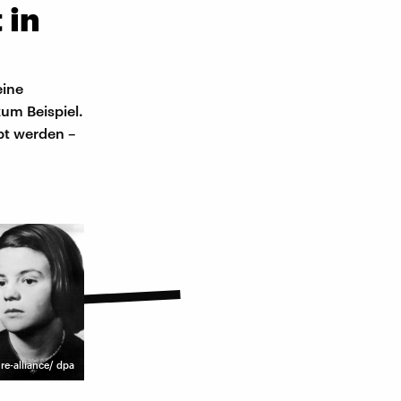
 in
eine
zum Beispiel.
bt werden –
re-alliance/ dpa