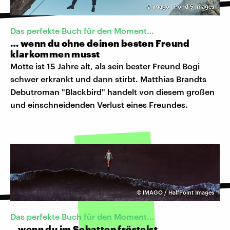
©
imago | Pond 5 Images
Das perfekte Buch für den Moment…
… wenn du ohne deinen besten Freund
klarkommen musst
Motte ist 15 Jahre alt, als sein bester Freund Bogi
schwer erkrankt und dann stirbt. Matthias Brandts
Debutroman "Blackbird" handelt von diesem großen
und einschneidenden Verlust eines Freundes.
©
IMAGO / HalfPoint Images
Das perfekte Buch für den Moment...
…wenn du im Schatten fröstelst