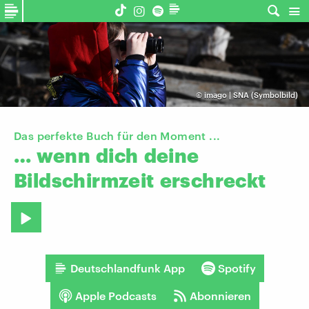
©
imago | SNA (Symbolbild)
Das perfekte Buch für den Moment ...
…
wenn
dich
deine
Bildschirmzeit
erschreckt
Deutschlandfunk App
Spotify
Apple Podcasts
Abonnieren