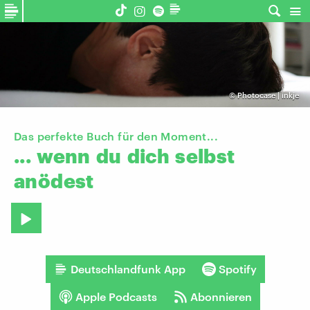
©
Photocase | inkje
Das perfekte Buch für den Moment...
...
wenn
du
dich
selbst
anödest
Deutschlandfunk App
Spotify
Apple Podcasts
Abonnieren