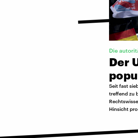
Die autori
Der 
popul
Seit fast si
treffend zu 
Rechtswisse
Hinsicht pr