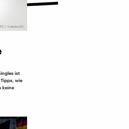
GO / Westend61
e
ngles ist
 Tipps, wie
s keine