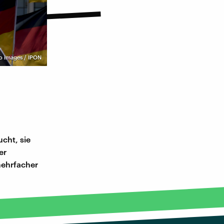
o images / IPON
ucht, sie
er
mehrfacher