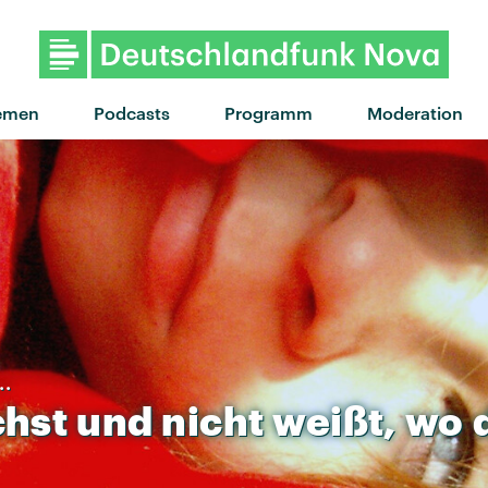
"The Way You Move" von OutKas
emen
Podcasts
Programm
Moderation
..
hst
und
nicht
weißt,
wo