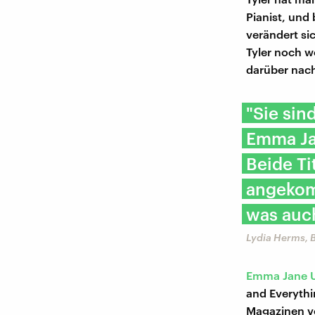
Pianist, und
verändert sic
Tyler noch w
darüber nach
"Sie sin
Emma Jan
Beide Ti
angekom
was auch
Lydia Herms, 
Emma Jane 
and Everythi
Magazinen ve