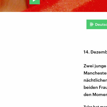
Deuts
14. Dezemb
Zwei junge
Manchester.
nächtliche
beiden Frau
den Moment
Tyler hat ma