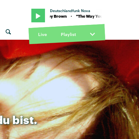
Deutschlandfunk Nova
t feat. Sleepy Brown · "The Way You Move" von OutKast feat. Sleep
Live
Playlist
du
bist.