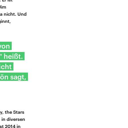
Jim
ra nicht. Und
innt,
von
 heißt.
icht
ön sagt,
, the Stars
 in diversen
st 2014 in