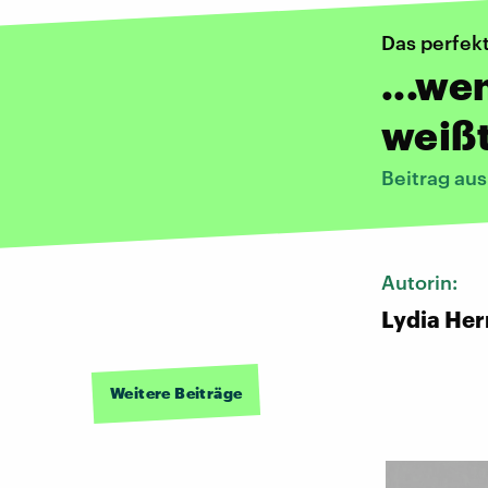
Das perfek
...we
weißt
Beitrag au
Autorin:
Lydia He
Weitere Beiträge