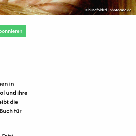
©
blindfolded | photocase.de
bonnieren
men in
ol und ihre
ibt die
 Buch für
Er ist