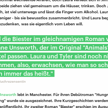
 beide ziehen viel gemeinsam um die Häuser, trinken. Doch 
h, ist viel unterwegs und lässt die Finger vom Alkohol. Lau
eniger - bis sie bewusstlos zusammenbricht. Und Laura beg
zudenken, was sie eigentlich vom Leben will.
d die Biester im gleichnamigen Roman 
e Unsworth, der im Original "Animals"
tel passen. Laura und Tyler sind noch n
men, also, erwachsen, wie man so sch
 immer das heißt."
Buchrezensentin
Unsworth
lebt in Manchester. Für ihren Debütroman "Hungry
ng" wurde sie ausgezeichnet. Ihre Kurzgeschichten werden
röffentlicht. Ihr zweiter Roman "Biester" erschien im Augu