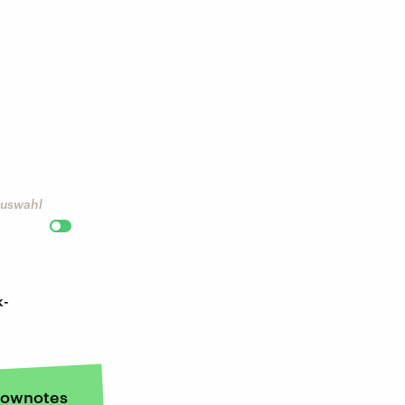
 Auswahl
k-
ownotes