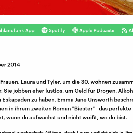
chlandfunk App
Spotify
Apple Podcasts
A
er 2014
 Frauen, Laura und Tyler, um die 30, wohnen zusam
 Sie jobben eher lustlos, um Geld für Drogen, Alkoh
n Eskapaden zu haben. Emma Jane Unsworth beschre
en in ihrem zweiten Roman "Biester" - das perfekte
, wenn du aufwachst und nicht weißt, wo du bist.
nchmal wechselnde Affären, doch Laura verliebt sich in Jim. 