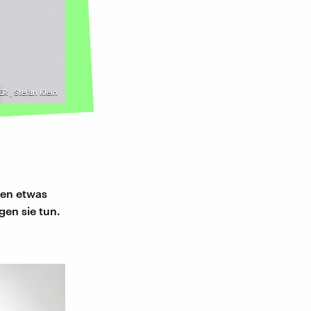
R | Stefan Klein
nen etwas
en sie tun.