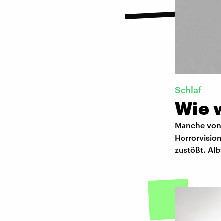
Schlaf
Wie 
Manche von 
Horrorvisio
zustößt. Al