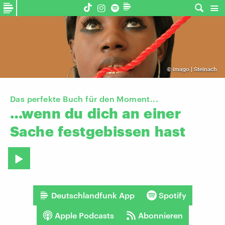
©
imago | Steinach
Das perfekte Buch für den Moment...
…wenn
du
dich
an
einer
Sache
festgebissen
hast
Deutschlandfunk App
Spotify
Apple Podcasts
Abonnieren