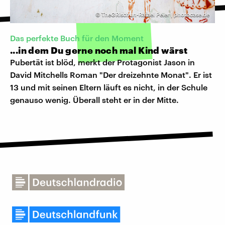
©
TheGRischun-Rafael Peier | photocase.de
Das perfekte Buch für den Moment
...in dem Du gerne noch mal Kind wärst
Pubertät ist blöd, merkt der Protagonist Jason in
David Mitchells Roman "Der dreizehnte Monat". Er ist
13 und mit seinen Eltern läuft es nicht, in der Schule
genauso wenig. Überall steht er in der Mitte.