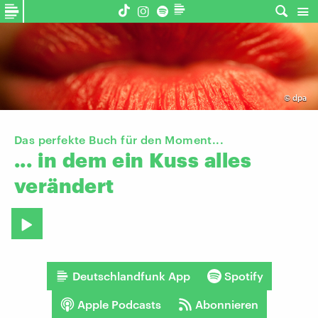
©
dpa
Das perfekte Buch für den Moment...
...
in
dem
ein
Kuss
alles
verändert
Deutschlandfunk App
Spotify
Apple Podcasts
Abonnieren