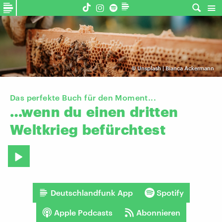
©
Unsplash | Bianca Ackermann
Das perfekte Buch für den Moment...
…wenn
du
einen
dritten
Weltkrieg
befürchtest
Deutschlandfunk App
Spotify
Apple Podcasts
Abonnieren